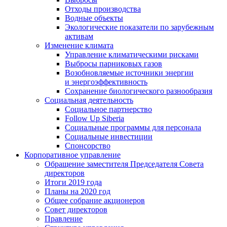
Отходы производства
Водные объекты
Экологические показатели по зарубежным
активам
Изменение климата
Управление климатическими рисками
Выбросы парниковых газов
Возобновляемые источники энергии
и энергоэффективность
Сохранение биологического разнообразия
Социальная деятельность
Социальное партнерство
Follow Up Siberia
Социальные программы для персонала
Социальные инвестиции
Спонсорство
Корпоративное управление
Обращение заместителя Председателя Совета
директоров
Итоги 2019 года
Планы на 2020 год
Общее собрание акционеров
Совет директоров
Правление