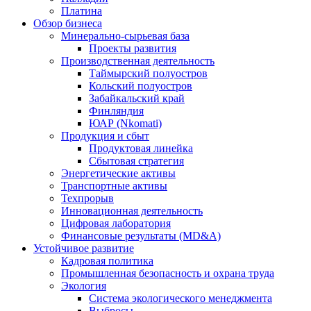
Платина
Обзор бизнеса
Минерально-сырьевая база
Проекты развития
Производственная деятельность
Таймырский полуостров
Кольский полуостров
Забайкальский край
Финляндия
ЮАР (Nkomati)
Продукция и сбыт
Продуктовая линейка
Сбытовая стратегия
Энергетические активы
Транспортные активы
Техпрорыв
Инновационная деятельность
Цифровая лаборатория
Финансовые результаты (MD&A)
Устойчивое развитие
Кадровая политика
Промышленная безопасность и охрана труда
Экология
Система экологического менеджмента
Выбросы