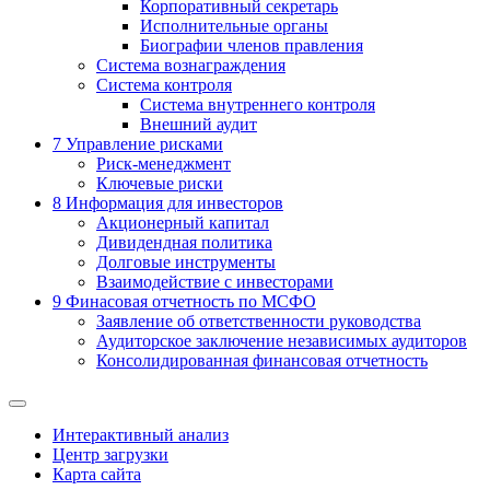
Корпоративный секретарь
Исполнительные органы
Биографии членов правления
Система вознаграждения
Система контроля
Система внутреннего контроля
Внешний аудит
7
Управление рисками
Риск-менеджмент
Ключевые риски
8
Информация для инвесторов
Акционерный капитал
Дивидендная политика
Долговые инструменты
Взаимодействие с инвеcторами
9
Финасовая отчетность по МСФО
Заявление об ответственности руководства
Аудиторское заключение независимых аудиторов
Консолидированная финансовая отчетность
Интерактивный анализ
Центр загрузки
Карта сайта