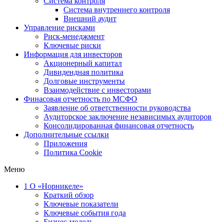
Система контроля
Система внутреннего контроля
Внешний аудит
Управление рисками
Риск-менеджмент
Ключевые риски
Информация для инвесторов
Акционерный капитал
Дивидендная политика
Долговые инструменты
Взаимодействие с инвеcторами
Финасовая отчетность по МСФО
Заявление об ответственности руководства
Аудиторское заключение независимых аудиторов
Консолидированная финансовая отчетность
Дополнительные ссылки
Приложения
Политика Cookie
Меню
1
О «Норникеле»
Краткий обзор
Ключевые показатели
Ключевые события года
Бизнес-модель