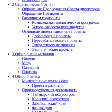
2
Стратегический отчет
Обращение Председателя Совета директоров
Обращение Президента
Расширяем горизонты
Комплексная экологическая программа
Ускорение роста производства
Основные инвестиционные проекты
Добывающие проекты
Перерабатывающие проекты
Энергетические проекты
Экологические проекты
3
Обзор рынка металлов
Никель
Медь
Палладий
Платина
4
Обзор бизнеса
Минерально-сырьевая база
Проекты развития
Производственная деятельность
Таймырский полуостров
Кольский полуостров
Забайкальский край
Финляндия