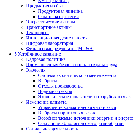
ЮАР (Nkomati)
Продукция и сбыт
Продуктовая линейка
Сбытовая стратегия
Энергетические активы
Транспортные активы
Техпрорыв
Инновационная деятельность
Цифровая лаборатория
Финансовые результаты (MD&A)
5
Устойчивое развитие
Кадровая политика
Промышленная безопасность и охрана труда
Экология
Система экологического менеджмента
Выбросы
Отходы производства
Водные объекты
Экологические показатели по зарубежным ак
Изменение климата
Управление климатическими рисками
Выбросы парниковых газов
Возобновляемые источники энергии и энерго
Сохранение биологического разнообразия
Социальная деятельность