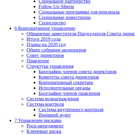
Социальное партнерство
Follow Up Siberia
Социальные программы для персонала
Социальные инвестиции
Спонсорство
6
Корпоративное управление
Обращение заместителя Председателя Совета дирек
Итоги 2019 года
Планы на 2020 год
Общее собрание акционеров
Совет директоров
Правление
Структура управления
Биографии членов совета директоров
Комитеты совета директоров
Корпоративный секретарь
Исполнительные органы
Биографии членов правления
Система вознаграждения
Система контроля
Система внутреннего контроля
Внешний аудит
7
Управление рисками
Риск-менеджмент
Ключевые риски