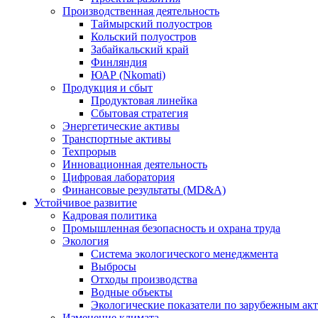
Производственная деятельность
Таймырский полуостров
Кольский полуостров
Забайкальский край
Финляндия
ЮАР (Nkomati)
Продукция и сбыт
Продуктовая линейка
Сбытовая стратегия
Энергетические активы
Транспортные активы
Техпрорыв
Инновационная деятельность
Цифровая лаборатория
Финансовые результаты (MD&A)
Устойчивое развитие
Кадровая политика
Промышленная безопасность и охрана труда
Экология
Система экологического менеджмента
Выбросы
Отходы производства
Водные объекты
Экологические показатели по зарубежным ак
Изменение климата