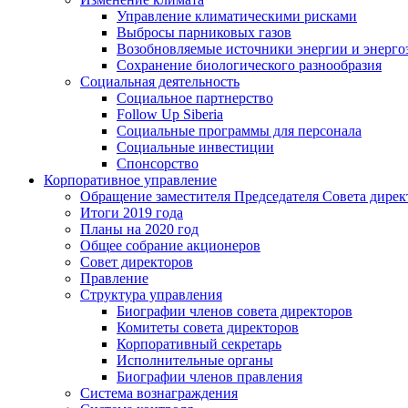
Управление климатическими рисками
Выбросы парниковых газов
Возобновляемые источники энергии и энерго
Сохранение биологического разнообразия
Социальная деятельность
Социальное партнерство
Follow Up Siberia
Социальные программы для персонала
Социальные инвестиции
Спонсорство
Корпоративное управление
Обращение заместителя Председателя Совета дирек
Итоги 2019 года
Планы на 2020 год
Общее собрание акционеров
Совет директоров
Правление
Структура управления
Биографии членов совета директоров
Комитеты совета директоров
Корпоративный секретарь
Исполнительные органы
Биографии членов правления
Система вознаграждения