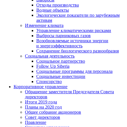
Отходы производства
Водные объекты
Экологические показатели по зарубежным
активам
Изменение климата
Управление климатическими рисками
Выбросы парниковых газов
Возобновляемые источники энергии
и энергоэффективность
Сохранение биологического разнообразия
Социальная деятельность
Социальное партнерство
Follow Up Siberia
Социальные программы для персонала
Социальные инвестиции
Спонсорство
Корпоративное управление
Обращение заместителя Председателя Совета
директоров
Итоги 2019 года
Планы на 2020 год
Общее собрание акционеров
Совет директоров
Правление