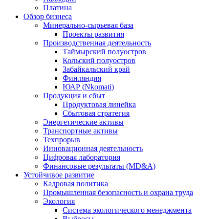
Платина
Обзор бизнеса
Минерально-сырьевая база
Проекты развития
Производственная деятельность
Таймырский полуостров
Кольский полуостров
Забайкальский край
Финляндия
ЮАР (Nkomati)
Продукция и сбыт
Продуктовая линейка
Сбытовая стратегия
Энергетические активы
Транспортные активы
Техпрорыв
Инновационная деятельность
Цифровая лаборатория
Финансовые результаты (MD&A)
Устойчивое развитие
Кадровая политика
Промышленная безопасность и охрана труда
Экология
Система экологического менеджмента
Выбросы