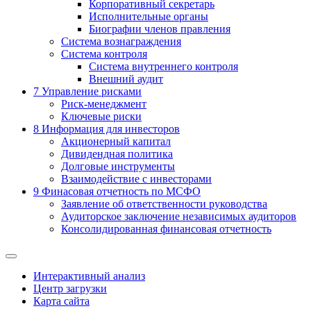
Корпоративный секретарь
Исполнительные органы
Биографии членов правления
Система вознаграждения
Система контроля
Система внутреннего контроля
Внешний аудит
7
Управление рисками
Риск-менеджмент
Ключевые риски
8
Информация для инвесторов
Акционерный капитал
Дивидендная политика
Долговые инструменты
Взаимодействие с инвеcторами
9
Финасовая отчетность по МСФО
Заявление об ответственности руководства
Аудиторское заключение независимых аудиторов
Консолидированная финансовая отчетность
Интерактивный анализ
Центр загрузки
Карта сайта