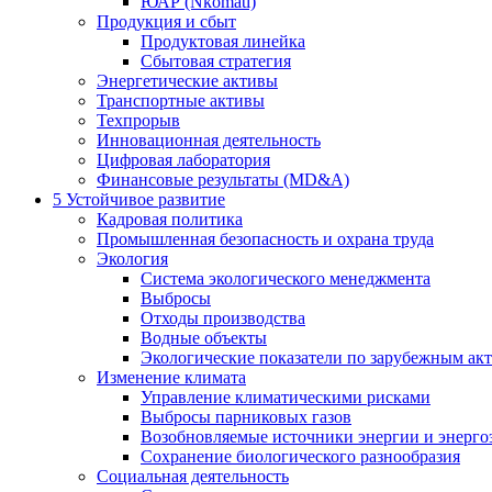
ЮАР (Nkomati)
Продукция и сбыт
Продуктовая линейка
Сбытовая стратегия
Энергетические активы
Транспортные активы
Техпрорыв
Инновационная деятельность
Цифровая лаборатория
Финансовые результаты (MD&A)
5
Устойчивое развитие
Кадровая политика
Промышленная безопасность и охрана труда
Экология
Система экологического менеджмента
Выбросы
Отходы производства
Водные объекты
Экологические показатели по зарубежным ак
Изменение климата
Управление климатическими рисками
Выбросы парниковых газов
Возобновляемые источники энергии и энерго
Сохранение биологического разнообразия
Социальная деятельность