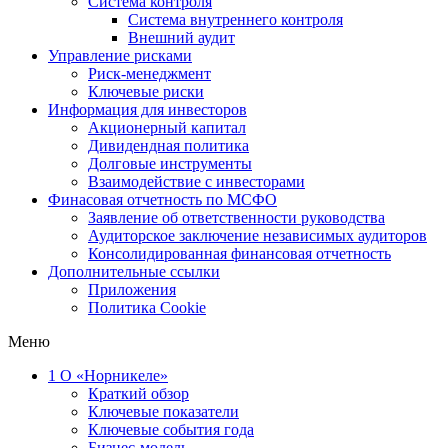
Система контроля
Система внутреннего контроля
Внешний аудит
Управление рисками
Риск-менеджмент
Ключевые риски
Информация для инвесторов
Акционерный капитал
Дивидендная политика
Долговые инструменты
Взаимодействие с инвеcторами
Финасовая отчетность по МСФО
Заявление об ответственности руководства
Аудиторское заключение независимых аудиторов
Консолидированная финансовая отчетность
Дополнительные ссылки
Приложения
Политика Cookie
Меню
1
О «Норникеле»
Краткий обзор
Ключевые показатели
Ключевые события года
Бизнес-модель