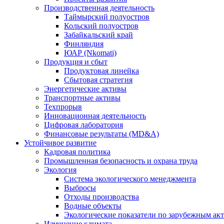
Производственная деятельность
Таймырский полуостров
Кольский полуостров
Забайкальский край
Финляндия
ЮАР (Nkomati)
Продукция и сбыт
Продуктовая линейка
Сбытовая стратегия
Энергетические активы
Транспортные активы
Техпрорыв
Инновационная деятельность
Цифровая лаборатория
Финансовые результаты (MD&A)
Устойчивое развитие
Кадровая политика
Промышленная безопасность и охрана труда
Экология
Система экологического менеджмента
Выбросы
Отходы производства
Водные объекты
Экологические показатели по зарубежным ак
Изменение климата