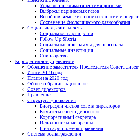
Управление климатическими рисками
Выбросы парниковых газов
Возобновляемые источники энергии и энерго
Сохранение биологического разнообразия
Социальная деятельность
Социальное партнерство
Follow Up Siberia
Социальные программы для персонала
Социальные инвестиции
Спонсорство
Корпоративное управление
Обращение заместителя Председателя Совета дирек
Итоги 2019 года
Планы на 2020 год
Общее собрание акционеров
Совет директоров
Правление
Структура управления
Биографии членов совета директоров
Комитеты совета директоров
Корпоративный секретарь
Исполнительные органы
Биографии членов правления
Система вознаграждения