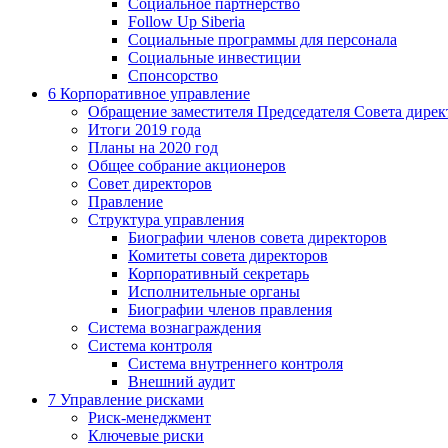
Социальное партнерство
Follow Up Siberia
Социальные программы для персонала
Социальные инвестиции
Спонсорство
6
Корпоративное управление
Обращение заместителя Председателя Совета дирек
Итоги 2019 года
Планы на 2020 год
Общее собрание акционеров
Совет директоров
Правление
Структура управления
Биографии членов совета директоров
Комитеты совета директоров
Корпоративный секретарь
Исполнительные органы
Биографии членов правления
Система вознаграждения
Система контроля
Система внутреннего контроля
Внешний аудит
7
Управление рисками
Риск-менеджмент
Ключевые риски