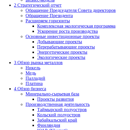
2
Стратегический отчет
Обращение Председателя Совета директоров
Обращение Президента
Расширяем горизонты
Комплексная экологическая программа
Ускорение роста производства
Основные инвестиционные проекты
Добывающие проекты
Перерабатывающие проекты
Энергетические проекты
Экологические проекты
3
Обзор рынка металлов
Никель
Медь
Палладий
Платина
4
Обзор бизнеса
Минерально-сырьевая база
Проекты развития
Производственная деятельность
Таймырский полуостров
Кольский полуостров
Забайкальский край
Финляндия