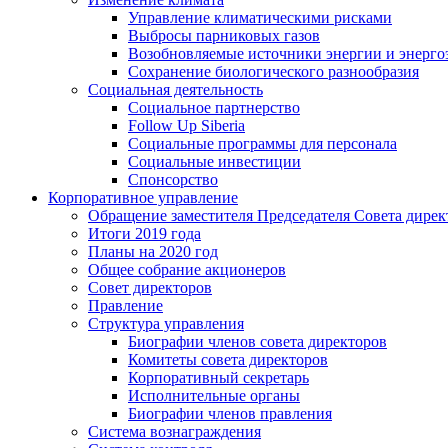
Управление климатическими рисками
Выбросы парниковых газов
Возобновляемые источники энергии и энерго
Сохранение биологического разнообразия
Социальная деятельность
Социальное партнерство
Follow Up Siberia
Социальные программы для персонала
Социальные инвестиции
Спонсорство
Корпоративное управление
Обращение заместителя Председателя Совета дирек
Итоги 2019 года
Планы на 2020 год
Общее собрание акционеров
Совет директоров
Правление
Структура управления
Биографии членов совета директоров
Комитеты совета директоров
Корпоративный секретарь
Исполнительные органы
Биографии членов правления
Система вознаграждения