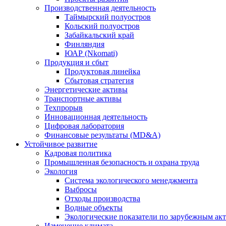
Производственная деятельность
Таймырский полуостров
Кольский полуостров
Забайкальский край
Финляндия
ЮАР (Nkomati)
Продукция и сбыт
Продуктовая линейка
Сбытовая стратегия
Энергетические активы
Транспортные активы
Техпрорыв
Инновационная деятельность
Цифровая лаборатория
Финансовые результаты (MD&A)
Устойчивое развитие
Кадровая политика
Промышленная безопасность и охрана труда
Экология
Система экологического менеджмента
Выбросы
Отходы производства
Водные объекты
Экологические показатели по зарубежным ак
Изменение климата