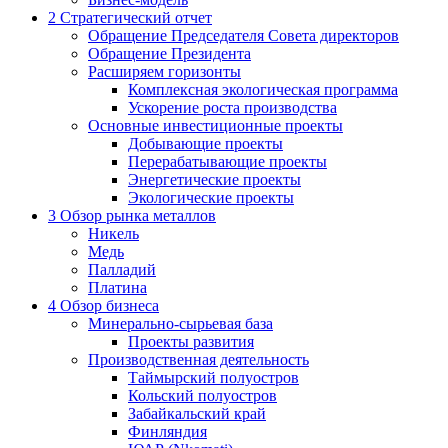
2
Стратегический отчет
Обращение Председателя Совета директоров
Обращение Президента
Расширяем горизонты
Комплексная экологическая программа
Ускорение роста производства
Основные инвестиционные проекты
Добывающие проекты
Перерабатывающие проекты
Энергетические проекты
Экологические проекты
3
Обзор рынка металлов
Никель
Медь
Палладий
Платина
4
Обзор бизнеса
Минерально-сырьевая база
Проекты развития
Производственная деятельность
Таймырский полуостров
Кольский полуостров
Забайкальский край
Финляндия