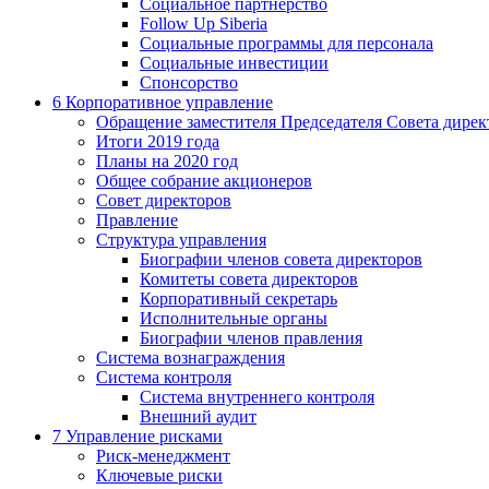
Социальное партнерство
Follow Up Siberia
Социальные программы для персонала
Социальные инвестиции
Спонсорство
6
Корпоративное управление
Обращение заместителя Председателя Совета дирек
Итоги 2019 года
Планы на 2020 год
Общее собрание акционеров
Совет директоров
Правление
Структура управления
Биографии членов совета директоров
Комитеты совета директоров
Корпоративный секретарь
Исполнительные органы
Биографии членов правления
Система вознаграждения
Система контроля
Система внутреннего контроля
Внешний аудит
7
Управление рисками
Риск-менеджмент
Ключевые риски