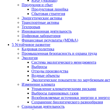
ЮАР (Nkomati)
Продукция и сбыт
Продуктовая линейка
Сбытовая стратегия
Энергетические активы
Транспортные активы
Техпрорыв
Инновационная деятельность
Цифровая лаборатория
Финансовые результаты (MD&A)
5
Устойчивое развитие
Кадровая политика
Промышленная безопасность и охрана труда
Экология
Система экологического менеджмента
Выбросы
Отходы производства
Водные объекты
Экологические показатели по зарубежным ак
Изменение климата
Управление климатическими рисками
Выбросы парниковых газов
Возобновляемые источники энергии и энерго
Сохранение биологического разнообразия
Социальная деятельность