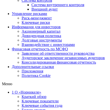
Система контроля
Система внутреннего контроля
Внешний аудит
Управление рисками
Риск-менеджмент
Ключевые риски
Информация для инвесторов
Акционерный капитал
Дивидендная политика
Долговые инструменты
Взаимодействие с инвеcторами
Финасовая отчетность по МСФО
Заявление об ответственности руководства
Аудиторское заключение независимых аудиторов
Консолидированная финансовая отчетность
Дополнительные ссылки
Приложения
Политика Cookie
Меню
1
О «Норникеле»
Краткий обзор
Ключевые показатели
Ключевые события года
Бизнес-модель