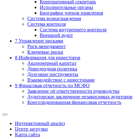
Корпоративный секретарь
Исполнительные органы
Биографии членов правления
Система вознаграждения
Система контроля
Система внутреннего контроля
Внешний аудит
7
Управление рисками
Риск-менеджмент
Ключевые риски
8
Информация для инвесторов
Акционерный капитал
Дивидендная политика
Долговые инструменты
Взаимодействие с инвеcторами
9
Финасовая отчетность по МСФО
Заявление об ответственности руководства
Аудиторское заключение независимых аудиторов
Консолидированная финансовая отчетность
Интерактивный анализ
Центр загрузки
Карта сайта