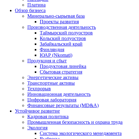
Платина
Обзор бизнеса
Минерально-сырьевая база
Проекты развития
Производственная деятельность
Таймырский полуостров
Кольский полуостров
Забайкальский край
Финляндия
ЮАР (Nkomati)
Продукция и сбыт
Продуктовая линейка
Сбытовая стратегия
Энергетические активы
Транспортные активы
Техпрорыв
Инновационная деятельность
Цифровая лаборатория
Финансовые результаты (MD&A)
Устойчивое развитие
Кадровая политика
Промышленная безопасность и охрана труда
Экология
Система экологического менеджмента
Выбросы