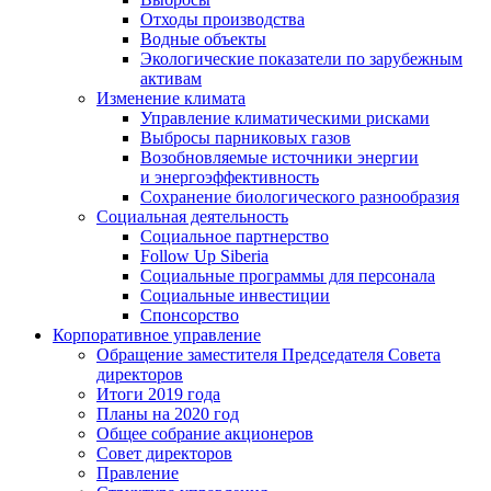
Отходы производства
Водные объекты
Экологические показатели по зарубежным
активам
Изменение климата
Управление климатическими рисками
Выбросы парниковых газов
Возобновляемые источники энергии
и энергоэффективность
Сохранение биологического разнообразия
Социальная деятельность
Социальное партнерство
Follow Up Siberia
Социальные программы для персонала
Социальные инвестиции
Спонсорство
Корпоративное управление
Обращение заместителя Председателя Совета
директоров
Итоги 2019 года
Планы на 2020 год
Общее собрание акционеров
Совет директоров
Правление