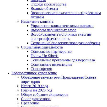
Отходы производства
Водные объекты
Экологические показатели по зарубежным
активам
Изменение климата
Управление климатическими рисками
Выбросы парниковых газов
Возобновляемые источники энергии
и энергоэффективность
Сохранение биологического разнообразия
Социальная деятельность
Социальное партнерство
Follow Up Siberia
Социальные программы для персонала
Социальные инвестиции
Спонсорство
Корпоративное управление
Обращение заместителя Председателя Совета
директоров
Итоги 2019 года
Планы на 2020 год
Общее собрание акционеров
Совет директоров
Правление