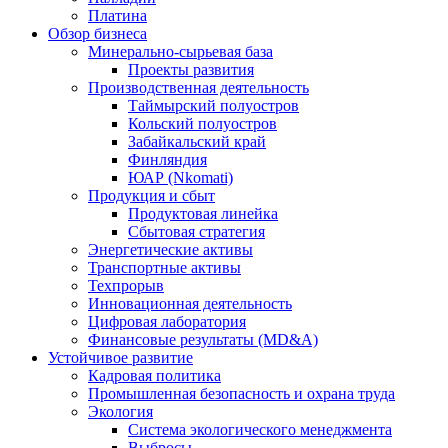
Платина
Обзор бизнеса
Минерально-сырьевая база
Проекты развития
Производственная деятельность
Таймырский полуостров
Кольский полуостров
Забайкальский край
Финляндия
ЮАР (Nkomati)
Продукция и сбыт
Продуктовая линейка
Сбытовая стратегия
Энергетические активы
Транспортные активы
Техпрорыв
Инновационная деятельность
Цифровая лаборатория
Финансовые результаты (MD&A)
Устойчивое развитие
Кадровая политика
Промышленная безопасность и охрана труда
Экология
Система экологического менеджмента
Выбросы