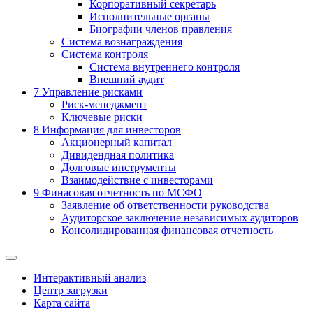
Корпоративный секретарь
Исполнительные органы
Биографии членов правления
Система вознаграждения
Система контроля
Система внутреннего контроля
Внешний аудит
7
Управление рисками
Риск-менеджмент
Ключевые риски
8
Информация для инвесторов
Акционерный капитал
Дивидендная политика
Долговые инструменты
Взаимодействие с инвеcторами
9
Финасовая отчетность по МСФО
Заявление об ответственности руководства
Аудиторское заключение независимых аудиторов
Консолидированная финансовая отчетность
Интерактивный анализ
Центр загрузки
Карта сайта