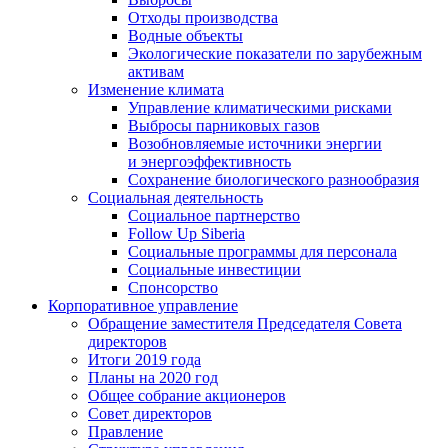
Отходы производства
Водные объекты
Экологические показатели по зарубежным
активам
Изменение климата
Управление климатическими рисками
Выбросы парниковых газов
Возобновляемые источники энергии
и энергоэффективность
Сохранение биологического разнообразия
Социальная деятельность
Социальное партнерство
Follow Up Siberia
Социальные программы для персонала
Социальные инвестиции
Спонсорство
Корпоративное управление
Обращение заместителя Председателя Совета
директоров
Итоги 2019 года
Планы на 2020 год
Общее собрание акционеров
Совет директоров
Правление