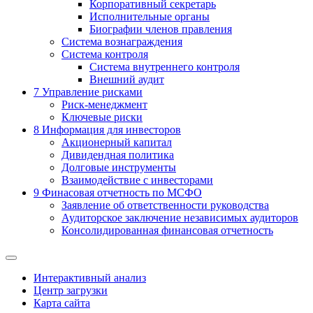
Корпоративный секретарь
Исполнительные органы
Биографии членов правления
Система вознаграждения
Система контроля
Система внутреннего контроля
Внешний аудит
7
Управление рисками
Риск-менеджмент
Ключевые риски
8
Информация для инвесторов
Акционерный капитал
Дивидендная политика
Долговые инструменты
Взаимодействие с инвеcторами
9
Финасовая отчетность по МСФО
Заявление об ответственности руководства
Аудиторское заключение независимых аудиторов
Консолидированная финансовая отчетность
Интерактивный анализ
Центр загрузки
Карта сайта