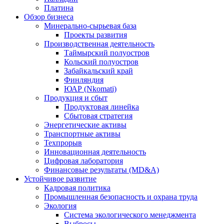
Платина
Обзор бизнеса
Минерально-сырьевая база
Проекты развития
Производственная деятельность
Таймырский полуостров
Кольский полуостров
Забайкальский край
Финляндия
ЮАР (Nkomati)
Продукция и сбыт
Продуктовая линейка
Сбытовая стратегия
Энергетические активы
Транспортные активы
Техпрорыв
Инновационная деятельность
Цифровая лаборатория
Финансовые результаты (MD&A)
Устойчивое развитие
Кадровая политика
Промышленная безопасность и охрана труда
Экология
Система экологического менеджмента
Выбросы