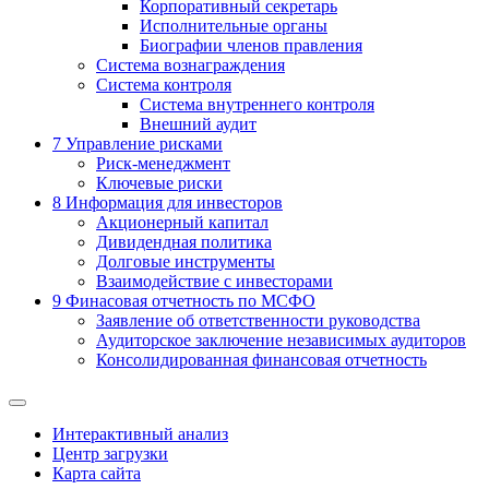
Корпоративный секретарь
Исполнительные органы
Биографии членов правления
Система вознаграждения
Система контроля
Система внутреннего контроля
Внешний аудит
7
Управление рисками
Риск-менеджмент
Ключевые риски
8
Информация для инвесторов
Акционерный капитал
Дивидендная политика
Долговые инструменты
Взаимодействие с инвеcторами
9
Финасовая отчетность по МСФО
Заявление об ответственности руководства
Аудиторское заключение независимых аудиторов
Консолидированная финансовая отчетность
Интерактивный анализ
Центр загрузки
Карта сайта