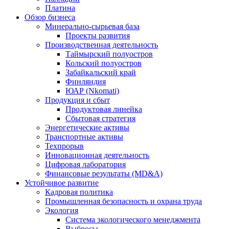
Платина
Обзор бизнеса
Минерально-сырьевая база
Проекты развития
Производственная деятельность
Таймырский полуостров
Кольский полуостров
Забайкальский край
Финляндия
ЮАР (Nkomati)
Продукция и сбыт
Продуктовая линейка
Сбытовая стратегия
Энергетические активы
Транспортные активы
Техпрорыв
Инновационная деятельность
Цифровая лаборатория
Финансовые результаты (MD&A)
Устойчивое развитие
Кадровая политика
Промышленная безопасность и охрана труда
Экология
Система экологического менеджмента
Выбросы