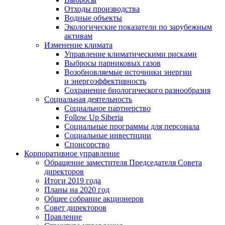
Отходы производства
Водные объекты
Экологические показатели по зарубежным
активам
Изменение климата
Управление климатическими рисками
Выбросы парниковых газов
Возобновляемые источники энергии
и энергоэффективность
Сохранение биологического разнообразия
Социальная деятельность
Социальное партнерство
Follow Up Siberia
Социальные программы для персонала
Социальные инвестиции
Спонсорство
Корпоративное управление
Обращение заместителя Председателя Совета
директоров
Итоги 2019 года
Планы на 2020 год
Общее собрание акционеров
Совет директоров
Правление