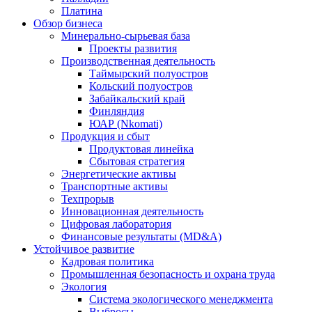
Платина
Обзор бизнеса
Минерально-сырьевая база
Проекты развития
Производственная деятельность
Таймырский полуостров
Кольский полуостров
Забайкальский край
Финляндия
ЮАР (Nkomati)
Продукция и сбыт
Продуктовая линейка
Сбытовая стратегия
Энергетические активы
Транспортные активы
Техпрорыв
Инновационная деятельность
Цифровая лаборатория
Финансовые результаты (MD&A)
Устойчивое развитие
Кадровая политика
Промышленная безопасность и охрана труда
Экология
Система экологического менеджмента
Выбросы