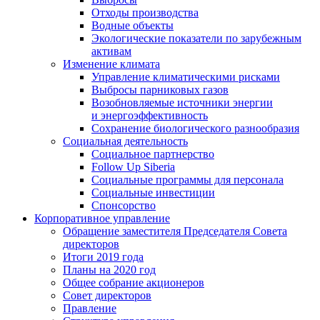
Отходы производства
Водные объекты
Экологические показатели по зарубежным
активам
Изменение климата
Управление климатическими рисками
Выбросы парниковых газов
Возобновляемые источники энергии
и энергоэффективность
Сохранение биологического разнообразия
Социальная деятельность
Социальное партнерство
Follow Up Siberia
Социальные программы для персонала
Социальные инвестиции
Спонсорство
Корпоративное управление
Обращение заместителя Председателя Совета
директоров
Итоги 2019 года
Планы на 2020 год
Общее собрание акционеров
Совет директоров
Правление