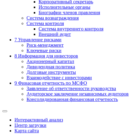
Корпоративный секретарь
Исполнительные органы
Биографии членов правления
Система вознаграждения
Система контроля
Система внутреннего контроля
Внешний аудит
7
Управление рисками
Риск-менеджмент
Ключевые риски
8
Информация для инвесторов
Акционерный капитал
Дивидендная политика
Долговые инструменты
Взаимодействие с инвеcторами
9
Финасовая отчетность по МСФО
Заявление об ответственности руководства
Аудиторское заключение независимых аудиторов
Консолидированная финансовая отчетность
Интерактивный анализ
Центр загрузки
Карта сайта