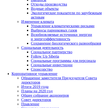
Отходы производства
Водные объекты
Экологические показатели по зарубежным
активам
Изменение климата
Управление климатическими рисками
Выбросы парниковых газов
Возобновляемые источники энергии
и энергоэффективность
Сохранение биологического разнообразия
Социальная деятельность
Социальное партнерство
Follow Up Siberia
Социальные программы для персонала
Социальные инвестиции
Спонсорство
Корпоративное управление
Обращение заместителя Председателя Совета
директоров
Итоги 2019 года
Планы на 2020 год
Общее собрание акционеров
Совет директоров
Правление