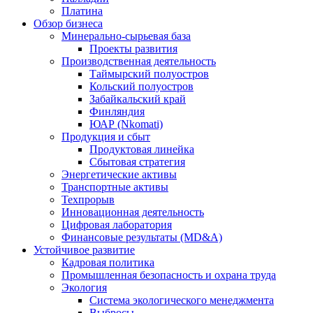
Платина
Обзор бизнеса
Минерально-сырьевая база
Проекты развития
Производственная деятельность
Таймырский полуостров
Кольский полуостров
Забайкальский край
Финляндия
ЮАР (Nkomati)
Продукция и сбыт
Продуктовая линейка
Сбытовая стратегия
Энергетические активы
Транспортные активы
Техпрорыв
Инновационная деятельность
Цифровая лаборатория
Финансовые результаты (MD&A)
Устойчивое развитие
Кадровая политика
Промышленная безопасность и охрана труда
Экология
Система экологического менеджмента
Выбросы