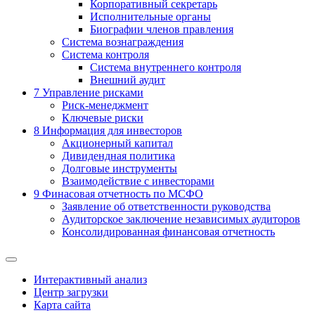
Корпоративный секретарь
Исполнительные органы
Биографии членов правления
Система вознаграждения
Система контроля
Система внутреннего контроля
Внешний аудит
7
Управление рисками
Риск-менеджмент
Ключевые риски
8
Информация для инвесторов
Акционерный капитал
Дивидендная политика
Долговые инструменты
Взаимодействие с инвеcторами
9
Финасовая отчетность по МСФО
Заявление об ответственности руководства
Аудиторское заключение независимых аудиторов
Консолидированная финансовая отчетность
Интерактивный анализ
Центр загрузки
Карта сайта