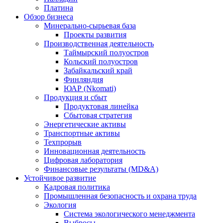
Платина
Обзор бизнеса
Минерально-сырьевая база
Проекты развития
Производственная деятельность
Таймырский полуостров
Кольский полуостров
Забайкальский край
Финляндия
ЮАР (Nkomati)
Продукция и сбыт
Продуктовая линейка
Сбытовая стратегия
Энергетические активы
Транспортные активы
Техпрорыв
Инновационная деятельность
Цифровая лаборатория
Финансовые результаты (MD&A)
Устойчивое развитие
Кадровая политика
Промышленная безопасность и охрана труда
Экология
Система экологического менеджмента
Выбросы