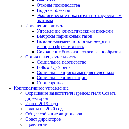
Отходы производства
Водные объекты
Экологические показатели по зарубежным
активам
Изменение климата
Управление климатическими рисками
Выбросы парниковых газов
Возобновляемые источники энергии
и энергоэффективность
Сохранение биологического разнообразия
Социальная деятельность
Социальное партнерство
Follow Up Siberia
Социальные программы для персонала
Социальные инвестиции
Спонсорство
Корпоративное управление
Обращение заместителя Председателя Совета
директоров
Итоги 2019 года
Планы на 2020 год
Общее собрание акционеров
Совет директоров
Правление