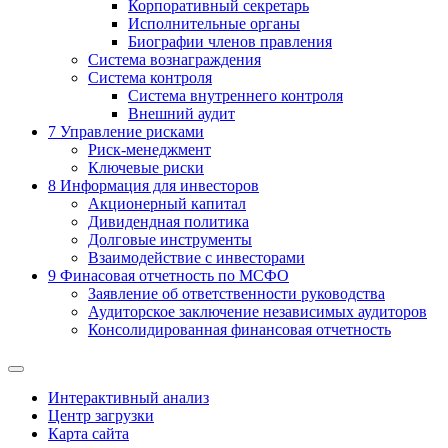
Корпоративный секретарь
Исполнительные органы
Биографии членов правления
Система вознаграждения
Система контроля
Система внутреннего контроля
Внешний аудит
7
Управление рисками
Риск-менеджмент
Ключевые риски
8
Информация для инвесторов
Акционерный капитал
Дивидендная политика
Долговые инструменты
Взаимодействие с инвеcторами
9
Финасовая отчетность по МСФО
Заявление об ответственности руководства
Аудиторское заключение независимых аудиторов
Консолидированная финансовая отчетность
Интерактивный анализ
Центр загрузки
Карта сайта