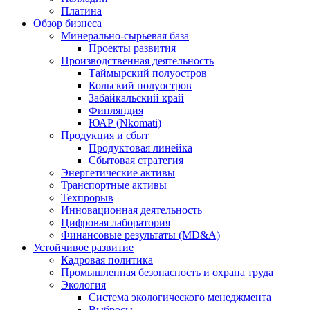
Платина
Обзор бизнеса
Минерально-сырьевая база
Проекты развития
Производственная деятельность
Таймырский полуостров
Кольский полуостров
Забайкальский край
Финляндия
ЮАР (Nkomati)
Продукция и сбыт
Продуктовая линейка
Сбытовая стратегия
Энергетические активы
Транспортные активы
Техпрорыв
Инновационная деятельность
Цифровая лаборатория
Финансовые результаты (MD&A)
Устойчивое развитие
Кадровая политика
Промышленная безопасность и охрана труда
Экология
Система экологического менеджмента
Выбросы