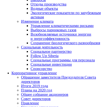
Отходы производства
Водные объекты
Экологические показатели по зарубежным
активам
Изменение климата
Управление климатическими рисками
Выбросы парниковых газов
Возобновляемые источники энергии
и энергоэффективность
Сохранение биологического разнообразия
Социальная деятельность
Социальное партнерство
Follow Up Siberia
Социальные программы для персонала
Социальные инвестиции
Спонсорство
Корпоративное управление
Обращение заместителя Председателя Совета
директоров
Итоги 2019 года
Планы на 2020 год
Общее собрание акционеров
Совет директоров
Правление