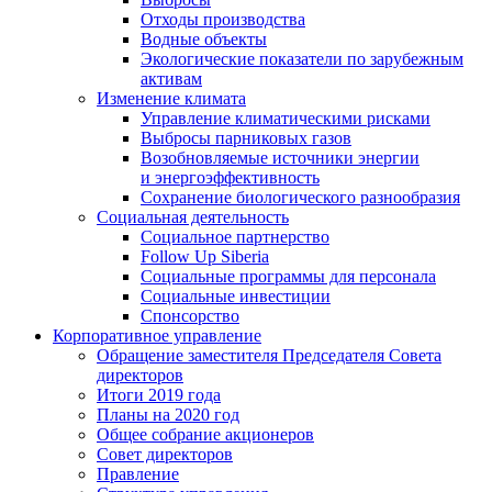
Отходы производства
Водные объекты
Экологические показатели по зарубежным
активам
Изменение климата
Управление климатическими рисками
Выбросы парниковых газов
Возобновляемые источники энергии
и энергоэффективность
Сохранение биологического разнообразия
Социальная деятельность
Социальное партнерство
Follow Up Siberia
Социальные программы для персонала
Социальные инвестиции
Спонсорство
Корпоративное управление
Обращение заместителя Председателя Совета
директоров
Итоги 2019 года
Планы на 2020 год
Общее собрание акционеров
Совет директоров
Правление