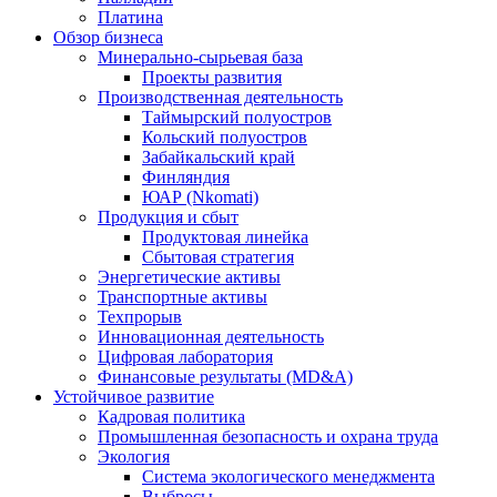
Платина
Обзор бизнеса
Минерально-сырьевая база
Проекты развития
Производственная деятельность
Таймырский полуостров
Кольский полуостров
Забайкальский край
Финляндия
ЮАР (Nkomati)
Продукция и сбыт
Продуктовая линейка
Сбытовая стратегия
Энергетические активы
Транспортные активы
Техпрорыв
Инновационная деятельность
Цифровая лаборатория
Финансовые результаты (MD&A)
Устойчивое развитие
Кадровая политика
Промышленная безопасность и охрана труда
Экология
Система экологического менеджмента
Выбросы