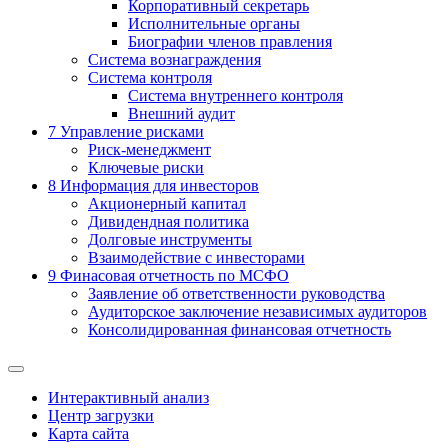
Корпоративный секретарь
Исполнительные органы
Биографии членов правления
Система вознаграждения
Система контроля
Система внутреннего контроля
Внешний аудит
7
Управление рисками
Риск-менеджмент
Ключевые риски
8
Информация для инвесторов
Акционерный капитал
Дивидендная политика
Долговые инструменты
Взаимодействие с инвеcторами
9
Финасовая отчетность по МСФО
Заявление об ответственности руководства
Аудиторское заключение независимых аудиторов
Консолидированная финансовая отчетность
Интерактивный анализ
Центр загрузки
Карта сайта