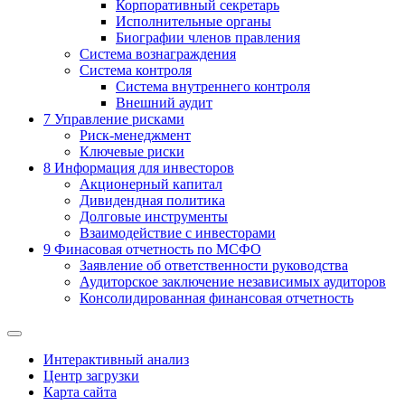
Корпоративный секретарь
Исполнительные органы
Биографии членов правления
Система вознаграждения
Система контроля
Система внутреннего контроля
Внешний аудит
7
Управление рисками
Риск-менеджмент
Ключевые риски
8
Информация для инвесторов
Акционерный капитал
Дивидендная политика
Долговые инструменты
Взаимодействие с инвеcторами
9
Финасовая отчетность по МСФО
Заявление об ответственности руководства
Аудиторское заключение независимых аудиторов
Консолидированная финансовая отчетность
Интерактивный анализ
Центр загрузки
Карта сайта