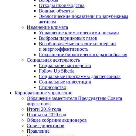
Отходы производства
Водные объекты
Экологические показатели по зарубежным
активам
Изменение климата
Управление климатическими рисками
Выбросы парниковых газов
Возобновляемые источники энергии
и энергоэффективность
Сохранение биологического разнообразия
Социальная деятельность
Социальное партнерство
Follow Up Siberia
Социальные программы для персонала
Социальные инвестиции
Спонсорство
Корпоративное управление
Обращение заместителя Председателя Совета
директоров
Итоги 2019 года
Планы на 2020 год
Общее собрание акционеров
Совет директоров
Правление