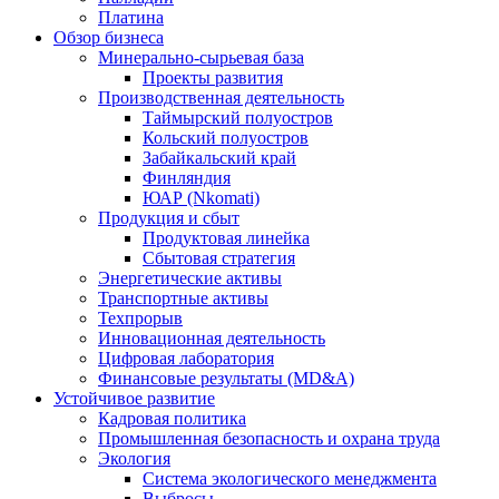
Платина
Обзор бизнеса
Минерально-сырьевая база
Проекты развития
Производственная деятельность
Таймырский полуостров
Кольский полуостров
Забайкальский край
Финляндия
ЮАР (Nkomati)
Продукция и сбыт
Продуктовая линейка
Сбытовая стратегия
Энергетические активы
Транспортные активы
Техпрорыв
Инновационная деятельность
Цифровая лаборатория
Финансовые результаты (MD&A)
Устойчивое развитие
Кадровая политика
Промышленная безопасность и охрана труда
Экология
Система экологического менеджмента
Выбросы