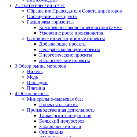
2
Стратегический отчет
Обращение Председателя Совета директоров
Обращение Президента
Расширяем горизонты
Комплексная экологическая программа
Ускорение роста производства
Основные инвестиционные проекты
Добывающие проекты
Перерабатывающие проекты
Энергетические проекты
Экологические проекты
3
Обзор рынка металлов
Никель
Медь
Палладий
Платина
4
Обзор бизнеса
Минерально-сырьевая база
Проекты развития
Производственная деятельность
Таймырский полуостров
Кольский полуостров
Забайкальский край
Финляндия