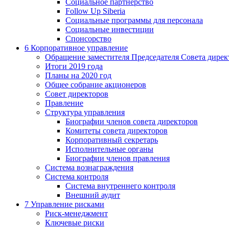
Социальное партнерство
Follow Up Siberia
Социальные программы для персонала
Социальные инвестиции
Спонсорство
6
Корпоративное управление
Обращение заместителя Председателя Совета дирек
Итоги 2019 года
Планы на 2020 год
Общее собрание акционеров
Совет директоров
Правление
Структура управления
Биографии членов совета директоров
Комитеты совета директоров
Корпоративный секретарь
Исполнительные органы
Биографии членов правления
Система вознаграждения
Система контроля
Система внутреннего контроля
Внешний аудит
7
Управление рисками
Риск-менеджмент
Ключевые риски