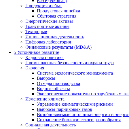
ЮАР (Nkomati)
Продукция и сбыт
Продуктовая линейка
Сбытовая стратегия
Энергетические активы
Транспортные активы
Техпрорыв
Инновационная деятельность
Цифровая лаборатория
Финансовые результаты (MD&A)
5
Устойчивое развитие
Кадровая политика
Промышленная безопасность и охрана труда
Экология
Система экологического менеджмента
Выбросы
Отходы производства
Водные объекты
Экологические показатели по зарубежным ак
Изменение климата
Управление климатическими рисками
Выбросы парниковых газов
Возобновляемые источники энергии и энерго
Сохранение биологического разнообразия
Социальная деятельность