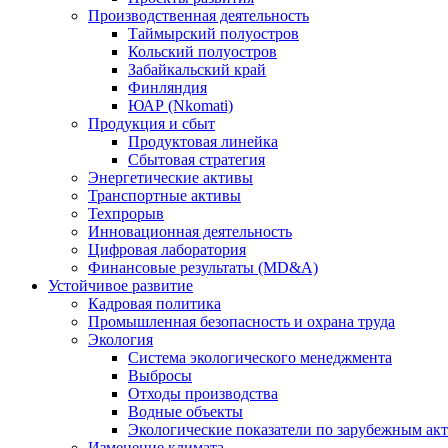
Производственная деятельность
Таймырский полуостров
Кольский полуостров
Забайкальский край
Финляндия
ЮАР (Nkomati)
Продукция и сбыт
Продуктовая линейка
Сбытовая стратегия
Энергетические активы
Транспортные активы
Техпрорыв
Инновационная деятельность
Цифровая лаборатория
Финансовые результаты (MD&A)
Устойчивое развитие
Кадровая политика
Промышленная безопасность и охрана труда
Экология
Система экологического менеджмента
Выбросы
Отходы производства
Водные объекты
Экологические показатели по зарубежным ак
Изменение климата