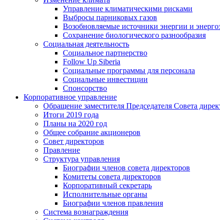
Управление климатическими рисками
Выбросы парниковых газов
Возобновляемые источники энергии и энерго
Сохранение биологического разнообразия
Социальная деятельность
Социальное партнерство
Follow Up Siberia
Социальные программы для персонала
Социальные инвестиции
Спонсорство
Корпоративное управление
Обращение заместителя Председателя Совета дирек
Итоги 2019 года
Планы на 2020 год
Общее собрание акционеров
Совет директоров
Правление
Структура управления
Биографии членов совета директоров
Комитеты совета директоров
Корпоративный секретарь
Исполнительные органы
Биографии членов правления
Система вознаграждения