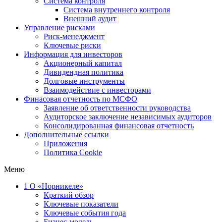
Система контроля
Система внутреннего контроля
Внешний аудит
Управление рисками
Риск-менеджмент
Ключевые риски
Информация для инвесторов
Акционерный капитал
Дивидендная политика
Долговые инструменты
Взаимодействие с инвеcторами
Финасовая отчетность по МСФО
Заявление об ответственности руководства
Аудиторское заключение независимых аудиторов
Консолидированная финансовая отчетность
Дополнительные ссылки
Приложения
Политика Cookie
Меню
1
О «Норникеле»
Краткий обзор
Ключевые показатели
Ключевые события года
Бизнес-модель