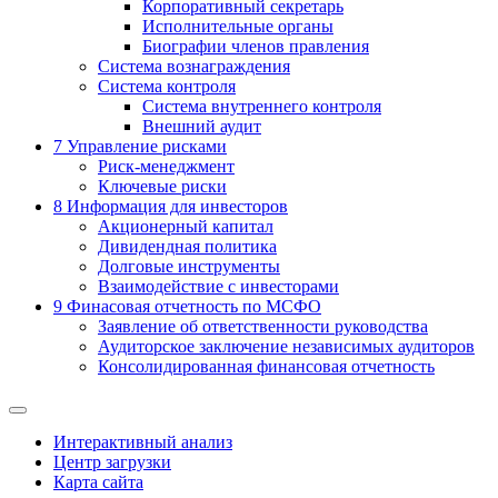
Корпоративный секретарь
Исполнительные органы
Биографии членов правления
Система вознаграждения
Система контроля
Система внутреннего контроля
Внешний аудит
7
Управление рисками
Риск-менеджмент
Ключевые риски
8
Информация для инвесторов
Акционерный капитал
Дивидендная политика
Долговые инструменты
Взаимодействие с инвеcторами
9
Финасовая отчетность по МСФО
Заявление об ответственности руководства
Аудиторское заключение независимых аудиторов
Консолидированная финансовая отчетность
Интерактивный анализ
Центр загрузки
Карта сайта