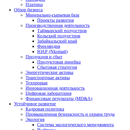
Платина
Обзор бизнеса
Минерально-сырьевая база
Проекты развития
Производственная деятельность
Таймырский полуостров
Кольский полуостров
Забайкальский край
Финляндия
ЮАР (Nkomati)
Продукция и сбыт
Продуктовая линейка
Сбытовая стратегия
Энергетические активы
Транспортные активы
Техпрорыв
Инновационная деятельность
Цифровая лаборатория
Финансовые результаты (MD&A)
Устойчивое развитие
Кадровая политика
Промышленная безопасность и охрана труда
Экология
Система экологического менеджмента
Выбросы