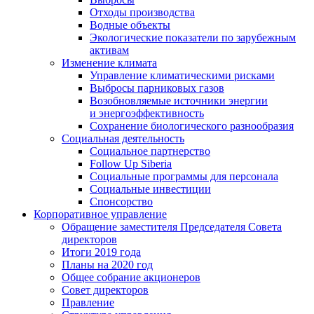
Отходы производства
Водные объекты
Экологические показатели по зарубежным
активам
Изменение климата
Управление климатическими рисками
Выбросы парниковых газов
Возобновляемые источники энергии
и энергоэффективность
Сохранение биологического разнообразия
Социальная деятельность
Социальное партнерство
Follow Up Siberia
Социальные программы для персонала
Социальные инвестиции
Спонсорство
Корпоративное управление
Обращение заместителя Председателя Совета
директоров
Итоги 2019 года
Планы на 2020 год
Общее собрание акционеров
Совет директоров
Правление