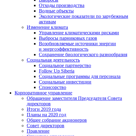
Отходы производства
Водные объекты
Экологические показатели по зарубежным
активам
Изменение климата
Управление климатическими рисками
Выбросы парниковых газов
Возобновляемые источники энергии
и энергоэффективность
Сохранение биологического разнообразия
Социальная деятельность
Социальное партнерство
Follow Up Siberia
Социальные программы для персонала
Социальные инвестиции
Спонсорство
Корпоративное управление
Обращение заместителя Председателя Совета
директоров
Итоги 2019 года
Планы на 2020 год
Общее собрание акционеров
Совет директоров
Правление