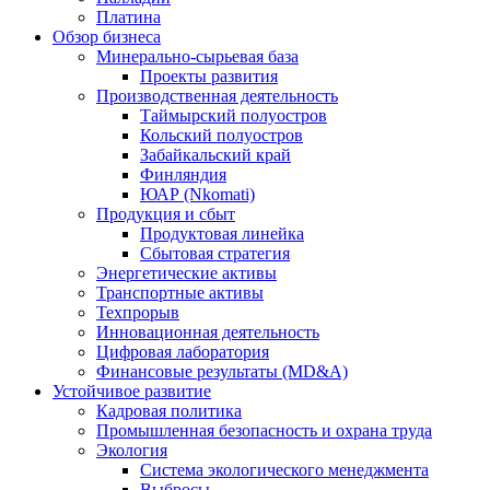
Платина
Обзор бизнеса
Минерально-сырьевая база
Проекты развития
Производственная деятельность
Таймырский полуостров
Кольский полуостров
Забайкальский край
Финляндия
ЮАР (Nkomati)
Продукция и сбыт
Продуктовая линейка
Сбытовая стратегия
Энергетические активы
Транспортные активы
Техпрорыв
Инновационная деятельность
Цифровая лаборатория
Финансовые результаты (MD&A)
Устойчивое развитие
Кадровая политика
Промышленная безопасность и охрана труда
Экология
Система экологического менеджмента
Выбросы