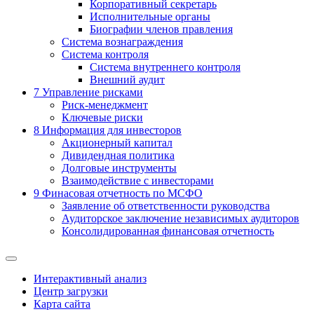
Корпоративный секретарь
Исполнительные органы
Биографии членов правления
Система вознаграждения
Система контроля
Система внутреннего контроля
Внешний аудит
7
Управление рисками
Риск-менеджмент
Ключевые риски
8
Информация для инвесторов
Акционерный капитал
Дивидендная политика
Долговые инструменты
Взаимодействие с инвеcторами
9
Финасовая отчетность по МСФО
Заявление об ответственности руководства
Аудиторское заключение независимых аудиторов
Консолидированная финансовая отчетность
Интерактивный анализ
Центр загрузки
Карта сайта