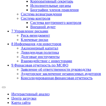
Корпоративный секретарь
Исполнительные органы
Биографии членов правления
Система вознаграждения
Система контроля
Система внутреннего контроля
Внешний аудит
7
Управление рисками
Риск-менеджмент
Ключевые риски
8
Информация для инвесторов
Акционерный капитал
Дивидендная политика
Долговые инструменты
Взаимодействие с инвеcторами
9
Финасовая отчетность по МСФО
Заявление об ответственности руководства
Аудиторское заключение независимых аудиторов
Консолидированная финансовая отчетность
Интерактивный анализ
Центр загрузки
Карта сайта