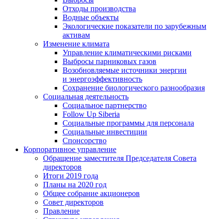
Отходы производства
Водные объекты
Экологические показатели по зарубежным
активам
Изменение климата
Управление климатическими рисками
Выбросы парниковых газов
Возобновляемые источники энергии
и энергоэффективность
Сохранение биологического разнообразия
Социальная деятельность
Социальное партнерство
Follow Up Siberia
Социальные программы для персонала
Социальные инвестиции
Спонсорство
Корпоративное управление
Обращение заместителя Председателя Совета
директоров
Итоги 2019 года
Планы на 2020 год
Общее собрание акционеров
Совет директоров
Правление