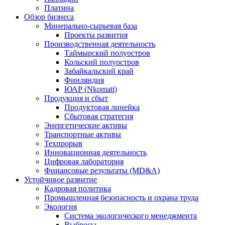
Платина
Обзор бизнеса
Минерально-сырьевая база
Проекты развития
Производственная деятельность
Таймырский полуостров
Кольский полуостров
Забайкальский край
Финляндия
ЮАР (Nkomati)
Продукция и сбыт
Продуктовая линейка
Сбытовая стратегия
Энергетические активы
Транспортные активы
Техпрорыв
Инновационная деятельность
Цифровая лаборатория
Финансовые результаты (MD&A)
Устойчивое развитие
Кадровая политика
Промышленная безопасность и охрана труда
Экология
Система экологического менеджмента
Выбросы