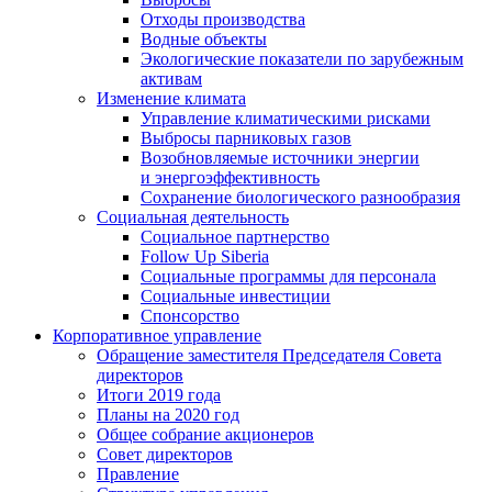
Отходы производства
Водные объекты
Экологические показатели по зарубежным
активам
Изменение климата
Управление климатическими рисками
Выбросы парниковых газов
Возобновляемые источники энергии
и энергоэффективность
Сохранение биологического разнообразия
Социальная деятельность
Социальное партнерство
Follow Up Siberia
Социальные программы для персонала
Социальные инвестиции
Спонсорство
Корпоративное управление
Обращение заместителя Председателя Совета
директоров
Итоги 2019 года
Планы на 2020 год
Общее собрание акционеров
Совет директоров
Правление