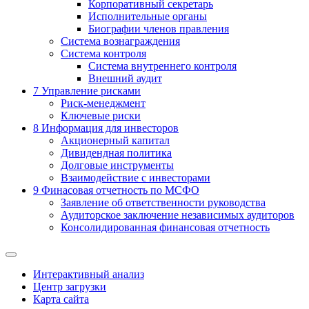
Корпоративный секретарь
Исполнительные органы
Биографии членов правления
Система вознаграждения
Система контроля
Система внутреннего контроля
Внешний аудит
7
Управление рисками
Риск-менеджмент
Ключевые риски
8
Информация для инвесторов
Акционерный капитал
Дивидендная политика
Долговые инструменты
Взаимодействие с инвеcторами
9
Финасовая отчетность по МСФО
Заявление об ответственности руководства
Аудиторское заключение независимых аудиторов
Консолидированная финансовая отчетность
Интерактивный анализ
Центр загрузки
Карта сайта