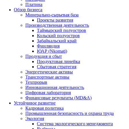
Платина
Обзор бизнеса
Минерально-сырьевая база
Проекты развития
Производственная деятельность
Таймырский полуостров
Кольский полуостров
Забайкальский край
Финляндия
ЮАР (Nkomati)
Продукция и сбыт
Продуктовая линейка
Сбытовая стратегия
Энергетические активы
Транспортные активы
Техпрорыв
Инновационная деятельность
Цифровая лаборатория
Финансовые результаты (MD&A)
Устойчивое развитие
Кадровая политика
Промышленная безопасность и охрана труда
Экология
Система экологического менеджмента
Выбросы