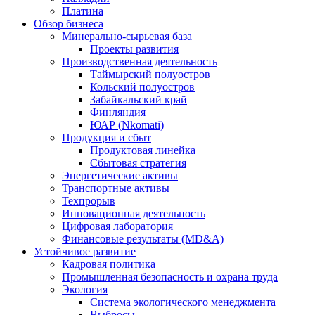
Платина
Обзор бизнеса
Минерально-сырьевая база
Проекты развития
Производственная деятельность
Таймырский полуостров
Кольский полуостров
Забайкальский край
Финляндия
ЮАР (Nkomati)
Продукция и сбыт
Продуктовая линейка
Сбытовая стратегия
Энергетические активы
Транспортные активы
Техпрорыв
Инновационная деятельность
Цифровая лаборатория
Финансовые результаты (MD&A)
Устойчивое развитие
Кадровая политика
Промышленная безопасность и охрана труда
Экология
Система экологического менеджмента
Выбросы