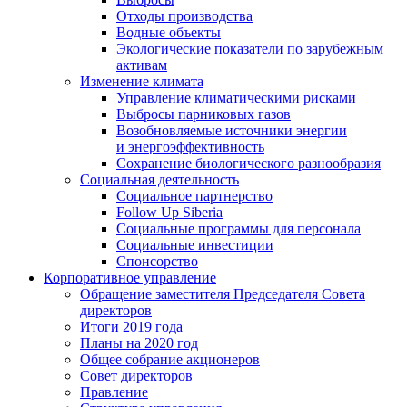
Отходы производства
Водные объекты
Экологические показатели по зарубежным
активам
Изменение климата
Управление климатическими рисками
Выбросы парниковых газов
Возобновляемые источники энергии
и энергоэффективность
Сохранение биологического разнообразия
Социальная деятельность
Социальное партнерство
Follow Up Siberia
Социальные программы для персонала
Социальные инвестиции
Спонсорство
Корпоративное управление
Обращение заместителя Председателя Совета
директоров
Итоги 2019 года
Планы на 2020 год
Общее собрание акционеров
Совет директоров
Правление