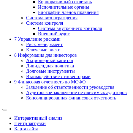
Корпоративный секретарь
Исполнительные органы
Биографии членов правления
Система вознаграждения
Система контроля
Система внутреннего контроля
Внешний аудит
7
Управление рисками
Риск-менеджмент
Ключевые риски
8
Информация для инвесторов
Акционерный капитал
Дивидендная политика
Долговые инструменты
Взаимодействие с инвеcторами
9
Финасовая отчетность по МСФО
Заявление об ответственности руководства
Аудиторское заключение независимых аудиторов
Консолидированная финансовая отчетность
Интерактивный анализ
Центр загрузки
Карта сайта