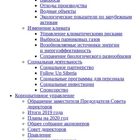
Отходы производства
Водные объекты
Экологические показатели по зарубежным
активам
Изменение климата
Управление климатическими рисками
Выбросы парниковых газов
Возобновляемые источники энергии
и энергоэффективность
Сохранение биологического разнообразия
Социальная деятельность
Социальное партнерство
Follow Up Siberia
Социальные программы для персонала
Социальные инвестиции
Спонсорство
Корпоративное управление
Обращение заместителя Председателя Совета
директоров
Итоги 2019 года
Планы на 2020 год
Общее собрание акционеров
Совет директоров
Правление