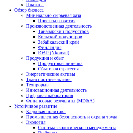
Платина
Обзор бизнеса
Минерально-сырьевая база
Проекты развития
Производственная деятельность
Таймырский полуостров
Кольский полуостров
Забайкальский край
Финляндия
ЮАР (Nkomati)
Продукция и сбыт
Продуктовая линейка
Сбытовая стратегия
Энергетические активы
Транспортные активы
Техпрорыв
Инновационная деятельность
Цифровая лаборатория
Финансовые результаты (MD&A)
Устойчивое развитие
Кадровая политика
Промышленная безопасность и охрана труда
Экология
Система экологического менеджмента
Выбросы