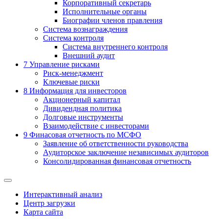
Корпоративный секретарь
Исполнительные органы
Биографии членов правления
Система вознаграждения
Система контроля
Система внутреннего контроля
Внешний аудит
7
Управление рисками
Риск-менеджмент
Ключевые риски
8
Информация для инвесторов
Акционерный капитал
Дивидендная политика
Долговые инструменты
Взаимодействие с инвеcторами
9
Финасовая отчетность по МСФО
Заявление об ответственности руководства
Аудиторское заключение независимых аудиторов
Консолидированная финансовая отчетность
Интерактивный анализ
Центр загрузки
Карта сайта