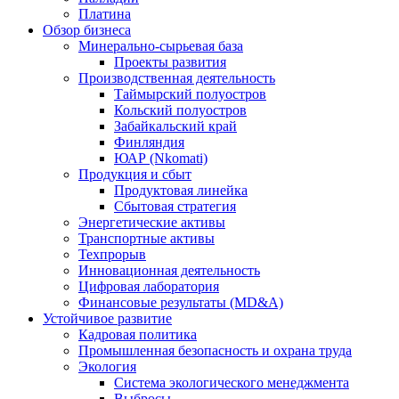
Платина
Обзор бизнеса
Минерально-сырьевая база
Проекты развития
Производственная деятельность
Таймырский полуостров
Кольский полуостров
Забайкальский край
Финляндия
ЮАР (Nkomati)
Продукция и сбыт
Продуктовая линейка
Сбытовая стратегия
Энергетические активы
Транспортные активы
Техпрорыв
Инновационная деятельность
Цифровая лаборатория
Финансовые результаты (MD&A)
Устойчивое развитие
Кадровая политика
Промышленная безопасность и охрана труда
Экология
Система экологического менеджмента
Выбросы