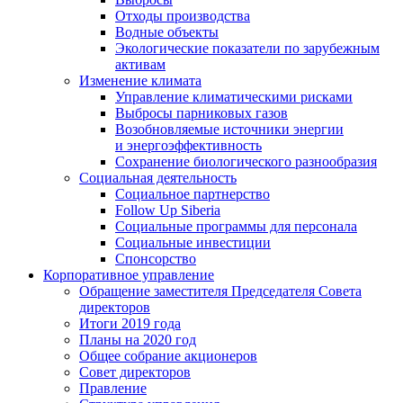
Отходы производства
Водные объекты
Экологические показатели по зарубежным
активам
Изменение климата
Управление климатическими рисками
Выбросы парниковых газов
Возобновляемые источники энергии
и энергоэффективность
Сохранение биологического разнообразия
Социальная деятельность
Социальное партнерство
Follow Up Siberia
Социальные программы для персонала
Социальные инвестиции
Спонсорство
Корпоративное управление
Обращение заместителя Председателя Совета
директоров
Итоги 2019 года
Планы на 2020 год
Общее собрание акционеров
Совет директоров
Правление