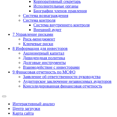
Корпоративный секретарь
Исполнительные органы
Биографии членов правления
Система вознаграждения
Система контроля
Система внутреннего контроля
Внешний аудит
7
Управление рисками
Риск-менеджмент
Ключевые риски
8
Информация для инвесторов
Акционерный капитал
Дивидендная политика
Долговые инструменты
Взаимодействие с инвеcторами
9
Финасовая отчетность по МСФО
Заявление об ответственности руководства
Аудиторское заключение независимых аудиторов
Консолидированная финансовая отчетность
Интерактивный анализ
Центр загрузки
Карта сайта