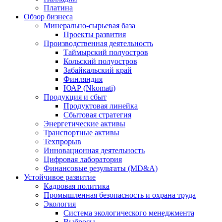
Платина
Обзор бизнеса
Минерально-сырьевая база
Проекты развития
Производственная деятельность
Таймырский полуостров
Кольский полуостров
Забайкальский край
Финляндия
ЮАР (Nkomati)
Продукция и сбыт
Продуктовая линейка
Сбытовая стратегия
Энергетические активы
Транспортные активы
Техпрорыв
Инновационная деятельность
Цифровая лаборатория
Финансовые результаты (MD&A)
Устойчивое развитие
Кадровая политика
Промышленная безопасность и охрана труда
Экология
Система экологического менеджмента
Выбросы