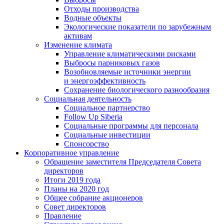
Отходы производства
Водные объекты
Экологические показатели по зарубежным
активам
Изменение климата
Управление климатическими рисками
Выбросы парниковых газов
Возобновляемые источники энергии
и энергоэффективность
Сохранение биологического разнообразия
Социальная деятельность
Социальное партнерство
Follow Up Siberia
Социальные программы для персонала
Социальные инвестиции
Спонсорство
Корпоративное управление
Обращение заместителя Председателя Совета
директоров
Итоги 2019 года
Планы на 2020 год
Общее собрание акционеров
Совет директоров
Правление