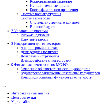
Корпоративный секретарь
Исполнительные органы
Биографии членов правления
Система вознаграждения
Система контроля
Система внутреннего контроля
Внешний аудит
7
Управление рисками
Риск-менеджмент
Ключевые риски
8
Информация для инвесторов
Акционерный капитал
Дивидендная политика
Долговые инструменты
Взаимодействие с инвеcторами
9
Финасовая отчетность по МСФО
Заявление об ответственности руководства
Аудиторское заключение независимых аудиторов
Консолидированная финансовая отчетность
Интерактивный анализ
Центр загрузки
Карта сайта