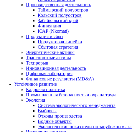
Производственная деятельность
Таймырский полуостров
Кольский полуостров
Забайкальский край
Финляндия
ЮАР (Nkomati)
Продукция и сбыт
Продуктовая линейка
Сбытовая стратегия
Энергетические активы
Транспортные активы
Техпрорыв
Инновационная деятельность
Цифровая лаборатория
Финансовые результаты (MD&A)
Устойчивое развитие
Кадровая политика
Промышленная безопасность и охрана труда
Экология
Система экологического менеджмента
Выбросы
Отходы производства
Водные объекты
Экологические показатели по зарубежным ак
Изменение климата