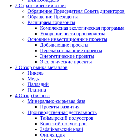
2
Стратегический отчет
Обращение Председателя Совета директоров
Обращение Президента
Расширяем горизонты
Комплексная экологическая программа
Ускорение роста производства
Основные инвестиционные проекты
Добывающие проекты
Перерабатывающие проекты
Энергетические проекты
Экологические проекты
3
Обзор рынка металлов
Никель
Медь
Палладий
Платина
4
Обзор бизнеса
Минерально-сырьевая база
Проекты развития
Производственная деятельность
Таймырский полуостров
Кольский полуостров
Забайкальский край
Финляндия