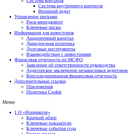
Система контроля
Система внутреннего контроля
Внешний аудит
Управление рисками
Риск-менеджмент
Ключевые риски
Информация для инвесторов
Акционерный капитал
Дивидендная политика
Долговые инструменты
Взаимодействие с инвеcторами
Финасовая отчетность по МСФО
Заявление об ответственности руководства
Аудиторское заключение независимых аудиторов
Консолидированная финансовая отчетность
Дополнительные ссылки
Приложения
Политика Cookie
Меню
1
О «Норникеле»
Краткий обзор
Ключевые показатели
Ключевые события года
Бизнес-модель