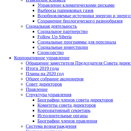
Управление климатическими рисками
Выбросы парниковых газов
Возобновляемые источники энергии и энерго
Сохранение биологического разнообразия
Социальная деятельность
Социальное партнерство
Follow Up Siberia
Социальные программы для персонала
Социальные инвестиции
Спонсорство
Корпоративное управление
Обращение заместителя Председателя Совета дирек
Итоги 2019 года
Планы на 2020 год
Общее собрание акционеров
Совет директоров
Правление
Структура управления
Биографии членов совета директоров
Комитеты совета директоров
Корпоративный секретарь
Исполнительные органы
Биографии членов правления
Система вознаграждения