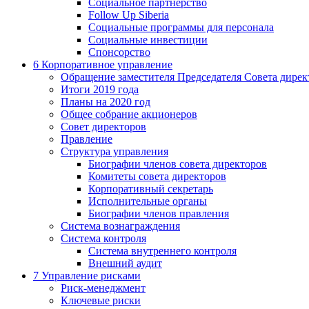
Социальное партнерство
Follow Up Siberia
Социальные программы для персонала
Социальные инвестиции
Спонсорство
6
Корпоративное управление
Обращение заместителя Председателя Совета дирек
Итоги 2019 года
Планы на 2020 год
Общее собрание акционеров
Совет директоров
Правление
Структура управления
Биографии членов совета директоров
Комитеты совета директоров
Корпоративный секретарь
Исполнительные органы
Биографии членов правления
Система вознаграждения
Система контроля
Система внутреннего контроля
Внешний аудит
7
Управление рисками
Риск-менеджмент
Ключевые риски