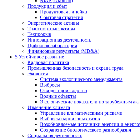
ЮАР (Nkomati)
Продукция и сбыт
Продуктовая линейка
Сбытовая стратегия
Энергетические активы
Транспортные активы
Техпрорыв
Инновационная деятельность
Цифровая лаборатория
Финансовые результаты (MD&A)
5
Устойчивое развитие
Кадровая политика
Промышленная безопасность и охрана труда
Экология
Система экологического менеджмента
Выбросы
Отходы производства
Водные объекты
Экологические показатели по зарубежным ак
Изменение климата
Управление климатическими рисками
Выбросы парниковых газов
Возобновляемые источники энергии и энерго
Сохранение биологического разнообразия
Социальная деятельность