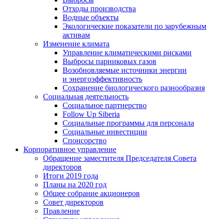
Отходы производства
Водные объекты
Экологические показатели по зарубежным
активам
Изменение климата
Управление климатическими рисками
Выбросы парниковых газов
Возобновляемые источники энергии
и энергоэффективность
Сохранение биологического разнообразия
Социальная деятельность
Социальное партнерство
Follow Up Siberia
Социальные программы для персонала
Социальные инвестиции
Спонсорство
Корпоративное управление
Обращение заместителя Председателя Совета
директоров
Итоги 2019 года
Планы на 2020 год
Общее собрание акционеров
Совет директоров
Правление