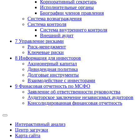
Корпоративный секретарь
Исполнительные органы
Биографии членов правления
Система вознаграждения
Система контроля
Система внутреннего контроля
Внешний аудит
7
Управление рисками
Риск-менеджмент
Ключевые риски
8
Информация для инвесторов
Акционерный капитал
Дивидендная политика
Долговые инструменты
Взаимодействие с инвеcторами
9
Финасовая отчетность по МСФО
Заявление об ответственности руководства
Аудиторское заключение независимых аудиторов
Консолидированная финансовая отчетность
Интерактивный анализ
Центр загрузки
Карта сайта