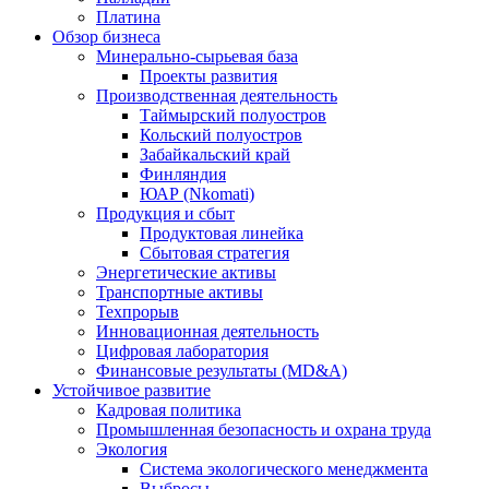
Платина
Обзор бизнеса
Минерально-сырьевая база
Проекты развития
Производственная деятельность
Таймырский полуостров
Кольский полуостров
Забайкальский край
Финляндия
ЮАР (Nkomati)
Продукция и сбыт
Продуктовая линейка
Сбытовая стратегия
Энергетические активы
Транспортные активы
Техпрорыв
Инновационная деятельность
Цифровая лаборатория
Финансовые результаты (MD&A)
Устойчивое развитие
Кадровая политика
Промышленная безопасность и охрана труда
Экология
Система экологического менеджмента
Выбросы