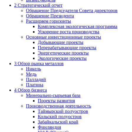
2
Стратегический отчет
Обращение Председателя Совета директоров
Обращение Президента
Расширяем горизонты
Комплексная экологическая программа
Ускорение роста производства
Основные инвестиционные проекты
Добывающие проекты
Перерабатывающие проекты
Энергетические проекты
Экологические проекты
3
Обзор рынка металлов
Никель
Медь
Палладий
Платина
4
Обзор бизнеса
Минерально-сырьевая база
Проекты развития
Производственная деятельность
Таймырский полуостров
Кольский полуостров
Забайкальский край
Финляндия