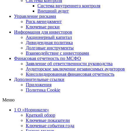
Система контроля
Система внутреннего контроля
Внешний аудит
Управление рисками
Риск-менеджмент
Ключевые риски
Информация для инвесторов
Акционерный капитал
Дивидендная политика
Долговые инструменты
Взаимодействие с инвеcторами
Финасовая отчетность по МСФО
Заявление об ответственности руководства
Аудиторское заключение независимых аудиторов
Консолидированная финансовая отчетность
Дополнительные ссылки
Приложения
Политика Cookie
Меню
1
О «Норникеле»
Краткий обзор
Ключевые показатели
Ключевые события года
Бизнес-модель