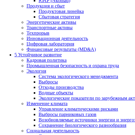
ЮАР (Nkomati)
Продукция и сбыт
Продуктовая линейка
Сбытовая стратегия
Энергетические активы
Транспортные активы
Техпрорыв
Инновационная деятельность
Цифровая лаборатория
Финансовые результаты (MD&A)
5
Устойчивое развитие
Кадровая политика
Промышленная безопасность и охрана труда
Экология
Система экологического менеджмента
Выбросы
Отходы производства
Водные объекты
Экологические показатели по зарубежным ак
Изменение климата
Управление климатическими рисками
Выбросы парниковых газов
Возобновляемые источники энергии и энерго
Сохранение биологического разнообразия
Социальная деятельность