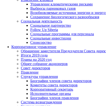
Управление климатическими рисками
Выбросы парниковых газов
Возобновляемые источники энергии и энерго
Сохранение биологического разнообразия
Социальная деятельность
Социальное партнерство
Follow Up Siberia
Социальные программы для персонала
Социальные инвестиции
Спонсорство
Корпоративное управление
Обращение заместителя Председателя Совета дирек
Итоги 2019 года
Планы на 2020 год
Общее собрание акционеров
Совет директоров
Правление
Структура управления
Биографии членов совета директоров
Комитеты совета директоров
Корпоративный секретарь
Исполнительные органы
Биографии членов правления
Система вознаграждения