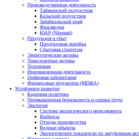
Производственная деятельность
Таймырский полуостров
Кольский полуостров
Забайкальский край
Финляндия
ЮАР (Nkomati)
Продукция и сбыт
Продуктовая линейка
Сбытовая стратегия
Энергетические активы
Транспортные активы
Техпрорыв
Инновационная деятельность
Цифровая лаборатория
Финансовые результаты (MD&A)
Устойчивое развитие
Кадровая политика
Промышленная безопасность и охрана труда
Экология
Система экологического менеджмента
Выбросы
Отходы производства
Водные объекты
Экологические показатели по зарубежным ак
Изменение климата