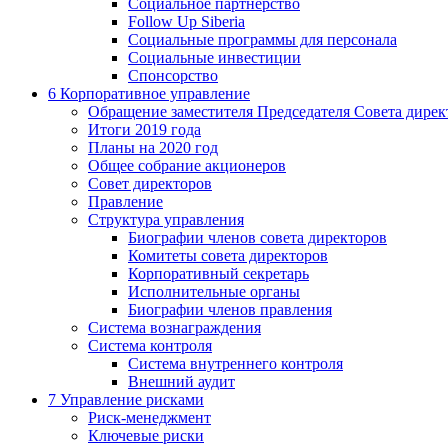
Социальное партнерство
Follow Up Siberia
Социальные программы для персонала
Социальные инвестиции
Спонсорство
6
Корпоративное управление
Обращение заместителя Председателя Совета дирек
Итоги 2019 года
Планы на 2020 год
Общее собрание акционеров
Совет директоров
Правление
Структура управления
Биографии членов совета директоров
Комитеты совета директоров
Корпоративный секретарь
Исполнительные органы
Биографии членов правления
Система вознаграждения
Система контроля
Система внутреннего контроля
Внешний аудит
7
Управление рисками
Риск-менеджмент
Ключевые риски