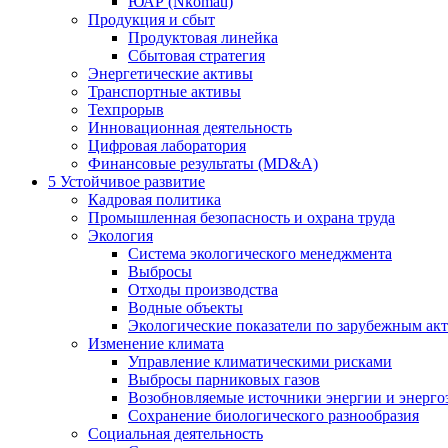
ЮАР (Nkomati)
Продукция и сбыт
Продуктовая линейка
Сбытовая стратегия
Энергетические активы
Транспортные активы
Техпрорыв
Инновационная деятельность
Цифровая лаборатория
Финансовые результаты (MD&A)
5
Устойчивое развитие
Кадровая политика
Промышленная безопасность и охрана труда
Экология
Система экологического менеджмента
Выбросы
Отходы производства
Водные объекты
Экологические показатели по зарубежным ак
Изменение климата
Управление климатическими рисками
Выбросы парниковых газов
Возобновляемые источники энергии и энерго
Сохранение биологического разнообразия
Социальная деятельность