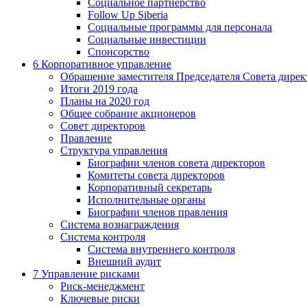
Социальное партнерство
Follow Up Siberia
Социальные программы для персонала
Социальные инвестиции
Спонсорство
6
Корпоративное управление
Обращение заместителя Председателя Совета дирек
Итоги 2019 года
Планы на 2020 год
Общее собрание акционеров
Совет директоров
Правление
Структура управления
Биографии членов совета директоров
Комитеты совета директоров
Корпоративный секретарь
Исполнительные органы
Биографии членов правления
Система вознаграждения
Система контроля
Система внутреннего контроля
Внешний аудит
7
Управление рисками
Риск-менеджмент
Ключевые риски