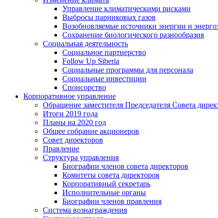
Управление климатическими рисками
Выбросы парниковых газов
Возобновляемые источники энергии и энерго
Сохранение биологического разнообразия
Социальная деятельность
Социальное партнерство
Follow Up Siberia
Социальные программы для персонала
Социальные инвестиции
Спонсорство
Корпоративное управление
Обращение заместителя Председателя Совета дирек
Итоги 2019 года
Планы на 2020 год
Общее собрание акционеров
Совет директоров
Правление
Структура управления
Биографии членов совета директоров
Комитеты совета директоров
Корпоративный секретарь
Исполнительные органы
Биографии членов правления
Система вознаграждения