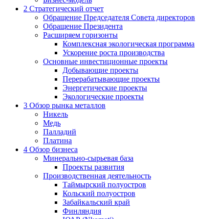
2
Стратегический отчет
Обращение Председателя Совета директоров
Обращение Президента
Расширяем горизонты
Комплексная экологическая программа
Ускорение роста производства
Основные инвестиционные проекты
Добывающие проекты
Перерабатывающие проекты
Энергетические проекты
Экологические проекты
3
Обзор рынка металлов
Никель
Медь
Палладий
Платина
4
Обзор бизнеса
Минерально-сырьевая база
Проекты развития
Производственная деятельность
Таймырский полуостров
Кольский полуостров
Забайкальский край
Финляндия