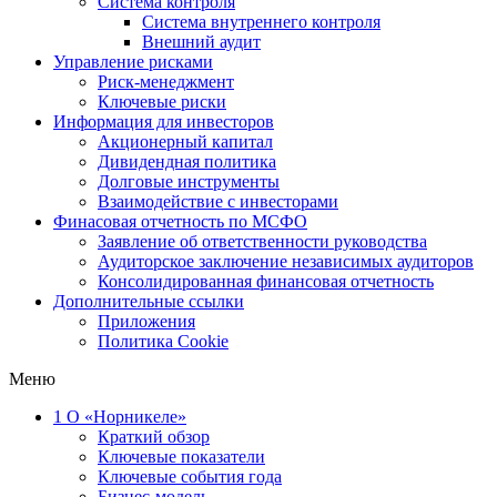
Система контроля
Система внутреннего контроля
Внешний аудит
Управление рисками
Риск-менеджмент
Ключевые риски
Информация для инвесторов
Акционерный капитал
Дивидендная политика
Долговые инструменты
Взаимодействие с инвеcторами
Финасовая отчетность по МСФО
Заявление об ответственности руководства
Аудиторское заключение независимых аудиторов
Консолидированная финансовая отчетность
Дополнительные ссылки
Приложения
Политика Cookie
Меню
1
О «Норникеле»
Краткий обзор
Ключевые показатели
Ключевые события года
Бизнес-модель