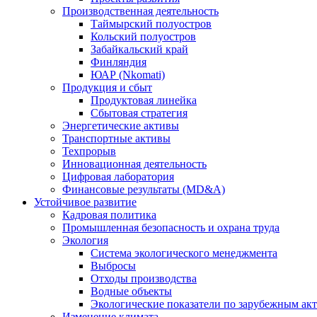
Производственная деятельность
Таймырский полуостров
Кольский полуостров
Забайкальский край
Финляндия
ЮАР (Nkomati)
Продукция и сбыт
Продуктовая линейка
Сбытовая стратегия
Энергетические активы
Транспортные активы
Техпрорыв
Инновационная деятельность
Цифровая лаборатория
Финансовые результаты (MD&A)
Устойчивое развитие
Кадровая политика
Промышленная безопасность и охрана труда
Экология
Система экологического менеджмента
Выбросы
Отходы производства
Водные объекты
Экологические показатели по зарубежным ак
Изменение климата