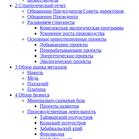
2
Стратегический отчет
Обращение Председателя Совета директоров
Обращение Президента
Расширяем горизонты
Комплексная экологическая программа
Ускорение роста производства
Основные инвестиционные проекты
Добывающие проекты
Перерабатывающие проекты
Энергетические проекты
Экологические проекты
3
Обзор рынка металлов
Никель
Медь
Палладий
Платина
4
Обзор бизнеса
Минерально-сырьевая база
Проекты развития
Производственная деятельность
Таймырский полуостров
Кольский полуостров
Забайкальский край
Финляндия