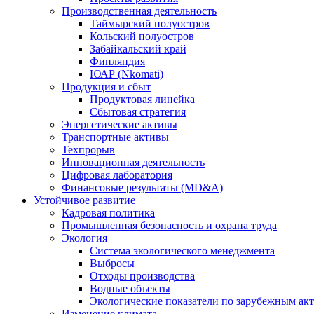
Производственная деятельность
Таймырский полуостров
Кольский полуостров
Забайкальский край
Финляндия
ЮАР (Nkomati)
Продукция и сбыт
Продуктовая линейка
Сбытовая стратегия
Энергетические активы
Транспортные активы
Техпрорыв
Инновационная деятельность
Цифровая лаборатория
Финансовые результаты (MD&A)
Устойчивое развитие
Кадровая политика
Промышленная безопасность и охрана труда
Экология
Система экологического менеджмента
Выбросы
Отходы производства
Водные объекты
Экологические показатели по зарубежным ак
Изменение климата