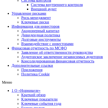
Система контроля
Система внутреннего контроля
Внешний аудит
Управление рисками
Риск-менеджмент
Ключевые риски
Информация для инвесторов
Акционерный капитал
Дивидендная политика
Долговые инструменты
Взаимодействие с инвеcторами
Финасовая отчетность по МСФО
Заявление об ответственности руководства
Аудиторское заключение независимых аудиторов
Консолидированная финансовая отчетность
Дополнительные ссылки
Приложения
Политика Cookie
Меню
1
О «Норникеле»
Краткий обзор
Ключевые показатели
Ключевые события года
Бизнес-модель