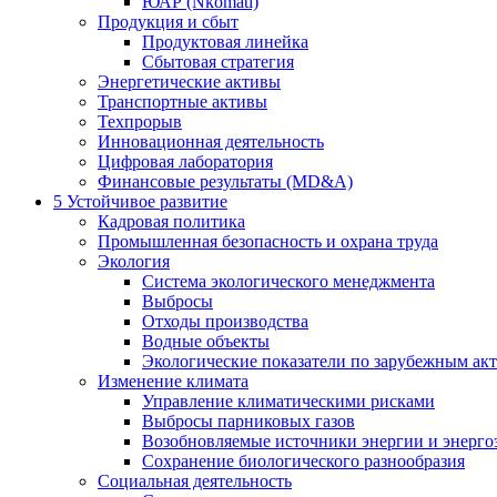
ЮАР (Nkomati)
Продукция и сбыт
Продуктовая линейка
Сбытовая стратегия
Энергетические активы
Транспортные активы
Техпрорыв
Инновационная деятельность
Цифровая лаборатория
Финансовые результаты (MD&A)
5
Устойчивое развитие
Кадровая политика
Промышленная безопасность и охрана труда
Экология
Система экологического менеджмента
Выбросы
Отходы производства
Водные объекты
Экологические показатели по зарубежным ак
Изменение климата
Управление климатическими рисками
Выбросы парниковых газов
Возобновляемые источники энергии и энерго
Сохранение биологического разнообразия
Социальная деятельность