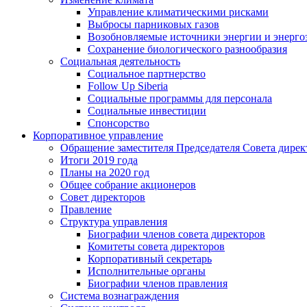
Управление климатическими рисками
Выбросы парниковых газов
Возобновляемые источники энергии и энерго
Сохранение биологического разнообразия
Социальная деятельность
Социальное партнерство
Follow Up Siberia
Социальные программы для персонала
Социальные инвестиции
Спонсорство
Корпоративное управление
Обращение заместителя Председателя Совета дирек
Итоги 2019 года
Планы на 2020 год
Общее собрание акционеров
Совет директоров
Правление
Структура управления
Биографии членов совета директоров
Комитеты совета директоров
Корпоративный секретарь
Исполнительные органы
Биографии членов правления
Система вознаграждения