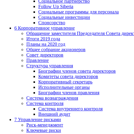
Социальное партнерство
Follow Up Siberia
Социальные программы для персонала
Социальные инвестиции
Спонсорство
6
Корпоративное управление
Обращение заместителя Председателя Совета дирек
Итоги 2019 года
Планы на 2020 год
Общее собрание акционеров
Совет директоров
Правление
Структура управления
Биографии членов совета директоров
Комитеты совета директоров
Корпоративный секретарь
Исполнительные органы
Биографии членов правления
Система вознаграждения
Система контроля
Система внутреннего контроля
Внешний аудит
7
Управление рисками
Риск-менеджмент
Ключевые риски