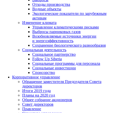
Отходы производства
Водные объекты
Экологические показатели по зарубежным
активам
Изменение климата
Управление климатическими рисками
Выбросы парниковых газов
Возобновляемые источники энергии
и энергоэффективность
Сохранение биологического разнообразия
Социальная деятельность
Социальное партнерство
Follow Up Siberia
Социальные программы для персонала
Социальные инвестиции
Спонсорство
Корпоративное управление
Обращение заместителя Председателя Совета
директоров
Итоги 2019 года
Планы на 2020 год
Общее собрание акционеров
Совет директоров
Правление