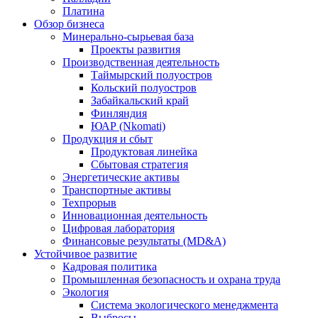
Платина
Обзор бизнеса
Минерально-сырьевая база
Проекты развития
Производственная деятельность
Таймырский полуостров
Кольский полуостров
Забайкальский край
Финляндия
ЮАР (Nkomati)
Продукция и сбыт
Продуктовая линейка
Сбытовая стратегия
Энергетические активы
Транспортные активы
Техпрорыв
Инновационная деятельность
Цифровая лаборатория
Финансовые результаты (MD&A)
Устойчивое развитие
Кадровая политика
Промышленная безопасность и охрана труда
Экология
Система экологического менеджмента
Выбросы