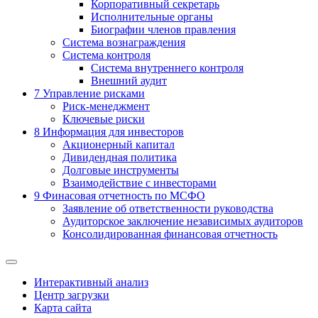
Корпоративный секретарь
Исполнительные органы
Биографии членов правления
Система вознаграждения
Система контроля
Система внутреннего контроля
Внешний аудит
7
Управление рисками
Риск-менеджмент
Ключевые риски
8
Информация для инвесторов
Акционерный капитал
Дивидендная политика
Долговые инструменты
Взаимодействие с инвеcторами
9
Финасовая отчетность по МСФО
Заявление об ответственности руководства
Аудиторское заключение независимых аудиторов
Консолидированная финансовая отчетность
Интерактивный анализ
Центр загрузки
Карта сайта