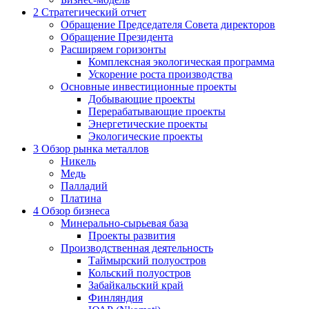
2
Стратегический отчет
Обращение Председателя Совета директоров
Обращение Президента
Расширяем горизонты
Комплексная экологическая программа
Ускорение роста производства
Основные инвестиционные проекты
Добывающие проекты
Перерабатывающие проекты
Энергетические проекты
Экологические проекты
3
Обзор рынка металлов
Никель
Медь
Палладий
Платина
4
Обзор бизнеса
Минерально-сырьевая база
Проекты развития
Производственная деятельность
Таймырский полуостров
Кольский полуостров
Забайкальский край
Финляндия