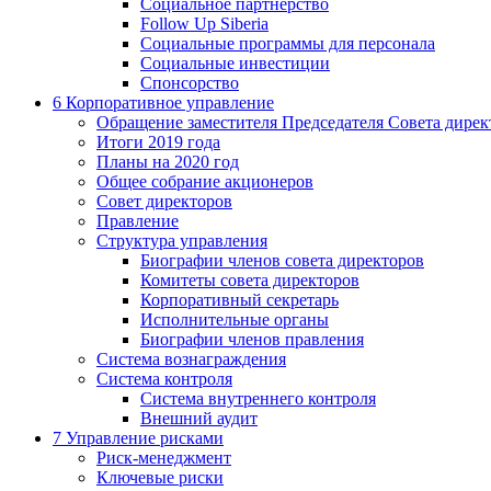
Социальное партнерство
Follow Up Siberia
Социальные программы для персонала
Социальные инвестиции
Спонсорство
6
Корпоративное управление
Обращение заместителя Председателя Совета дирек
Итоги 2019 года
Планы на 2020 год
Общее собрание акционеров
Совет директоров
Правление
Структура управления
Биографии членов совета директоров
Комитеты совета директоров
Корпоративный секретарь
Исполнительные органы
Биографии членов правления
Система вознаграждения
Система контроля
Система внутреннего контроля
Внешний аудит
7
Управление рисками
Риск-менеджмент
Ключевые риски