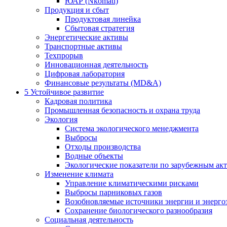
ЮАР (Nkomati)
Продукция и сбыт
Продуктовая линейка
Сбытовая стратегия
Энергетические активы
Транспортные активы
Техпрорыв
Инновационная деятельность
Цифровая лаборатория
Финансовые результаты (MD&A)
5
Устойчивое развитие
Кадровая политика
Промышленная безопасность и охрана труда
Экология
Система экологического менеджмента
Выбросы
Отходы производства
Водные объекты
Экологические показатели по зарубежным ак
Изменение климата
Управление климатическими рисками
Выбросы парниковых газов
Возобновляемые источники энергии и энерго
Сохранение биологического разнообразия
Социальная деятельность