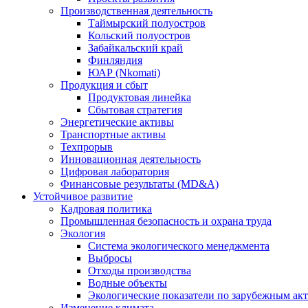
Производственная деятельность
Таймырский полуостров
Кольский полуостров
Забайкальский край
Финляндия
ЮАР (Nkomati)
Продукция и сбыт
Продуктовая линейка
Сбытовая стратегия
Энергетические активы
Транспортные активы
Техпрорыв
Инновационная деятельность
Цифровая лаборатория
Финансовые результаты (MD&A)
Устойчивое развитие
Кадровая политика
Промышленная безопасность и охрана труда
Экология
Система экологического менеджмента
Выбросы
Отходы производства
Водные объекты
Экологические показатели по зарубежным ак
Изменение климата