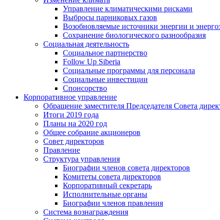
Управление климатическими рисками
Выбросы парниковых газов
Возобновляемые источники энергии и энерго
Сохранение биологического разнообразия
Социальная деятельность
Социальное партнерство
Follow Up Siberia
Социальные программы для персонала
Социальные инвестиции
Спонсорство
Корпоративное управление
Обращение заместителя Председателя Совета дирек
Итоги 2019 года
Планы на 2020 год
Общее собрание акционеров
Совет директоров
Правление
Структура управления
Биографии членов совета директоров
Комитеты совета директоров
Корпоративный секретарь
Исполнительные органы
Биографии членов правления
Система вознаграждения