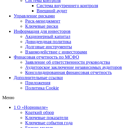
Система контроля
Система внутреннего контроля
Внешний аудит
Управление рисками
Риск-менеджмент
Ключевые риски
Информация для инвесторов
Акционерный капитал
Дивидендная политика
Долговые инструменты
Взаимодействие с инвеcторами
Финасовая отчетность по МСФО
Заявление об ответственности руководства
Аудиторское заключение независимых аудиторов
Консолидированная финансовая отчетность
Дополнительные ссылки
Приложения
Политика Cookie
Меню
1
О «Норникеле»
Краткий обзор
Ключевые показатели
Ключевые события года
Бизнес-модель