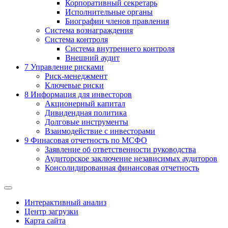
Корпоративный секретарь
Исполнительные органы
Биографии членов правления
Система вознаграждения
Система контроля
Система внутреннего контроля
Внешний аудит
7
Управление рисками
Риск-менеджмент
Ключевые риски
8
Информация для инвесторов
Акционерный капитал
Дивидендная политика
Долговые инструменты
Взаимодействие с инвеcторами
9
Финасовая отчетность по МСФО
Заявление об ответственности руководства
Аудиторское заключение независимых аудиторов
Консолидированная финансовая отчетность
Интерактивный анализ
Центр загрузки
Карта сайта