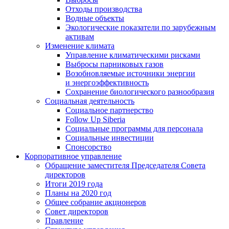
Отходы производства
Водные объекты
Экологические показатели по зарубежным
активам
Изменение климата
Управление климатическими рисками
Выбросы парниковых газов
Возобновляемые источники энергии
и энергоэффективность
Сохранение биологического разнообразия
Социальная деятельность
Социальное партнерство
Follow Up Siberia
Социальные программы для персонала
Социальные инвестиции
Спонсорство
Корпоративное управление
Обращение заместителя Председателя Совета
директоров
Итоги 2019 года
Планы на 2020 год
Общее собрание акционеров
Совет директоров
Правление