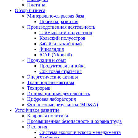
Платина
Обзор бизнеса
Минерально-сырьевая база
Проекты развития
Производственная деятельность
Таймырский полуостров
Кольский полуостров
Забайкальский край
Финляндия
ЮАР (Nkomati)
Продукция и сбыт
Продуктовая линейка
Сбытовая стратегия
Энергетические активы
Транспортные активы
Техпрорыв
Инновационная деятельность
Цифровая лаборатория
Финансовые результаты (MD&A)
Устойчивое развитие
Кадровая политика
Промышленная безопасность и охрана труда
Экология
Система экологического менеджмента
Выбросы