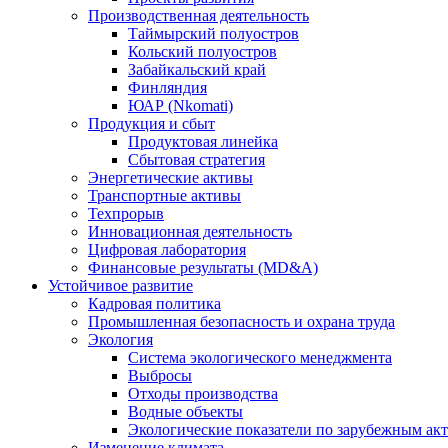
Производственная деятельность
Таймырский полуостров
Кольский полуостров
Забайкальский край
Финляндия
ЮАР (Nkomati)
Продукция и сбыт
Продуктовая линейка
Сбытовая стратегия
Энергетические активы
Транспортные активы
Техпрорыв
Инновационная деятельность
Цифровая лаборатория
Финансовые результаты (MD&A)
Устойчивое развитие
Кадровая политика
Промышленная безопасность и охрана труда
Экология
Система экологического менеджмента
Выбросы
Отходы производства
Водные объекты
Экологические показатели по зарубежным ак
Изменение климата