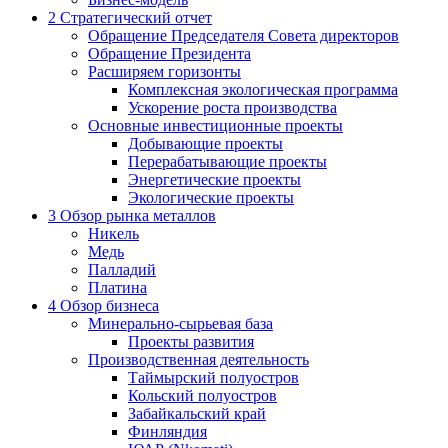
2
Стратегический отчет
Обращение Председателя Совета директоров
Обращение Президента
Расширяем горизонты
Комплексная экологическая программа
Ускорение роста производства
Основные инвестиционные проекты
Добывающие проекты
Перерабатывающие проекты
Энергетические проекты
Экологические проекты
3
Обзор рынка металлов
Никель
Медь
Палладий
Платина
4
Обзор бизнеса
Минерально-сырьевая база
Проекты развития
Производственная деятельность
Таймырский полуостров
Кольский полуостров
Забайкальский край
Финляндия