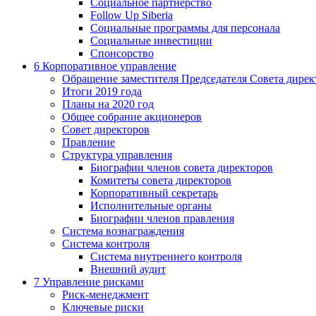
Социальное партнерство
Follow Up Siberia
Социальные программы для персонала
Социальные инвестиции
Спонсорство
6
Корпоративное управление
Обращение заместителя Председателя Совета дирек
Итоги 2019 года
Планы на 2020 год
Общее собрание акционеров
Совет директоров
Правление
Структура управления
Биографии членов совета директоров
Комитеты совета директоров
Корпоративный секретарь
Исполнительные органы
Биографии членов правления
Система вознаграждения
Система контроля
Система внутреннего контроля
Внешний аудит
7
Управление рисками
Риск-менеджмент
Ключевые риски