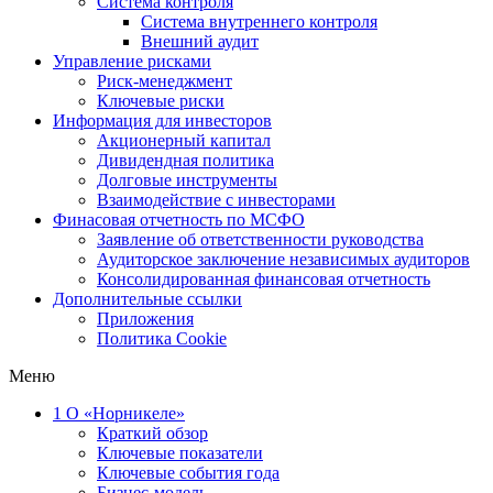
Система контроля
Система внутреннего контроля
Внешний аудит
Управление рисками
Риск-менеджмент
Ключевые риски
Информация для инвесторов
Акционерный капитал
Дивидендная политика
Долговые инструменты
Взаимодействие с инвеcторами
Финасовая отчетность по МСФО
Заявление об ответственности руководства
Аудиторское заключение независимых аудиторов
Консолидированная финансовая отчетность
Дополнительные ссылки
Приложения
Политика Cookie
Меню
1
О «Норникеле»
Краткий обзор
Ключевые показатели
Ключевые события года
Бизнес-модель