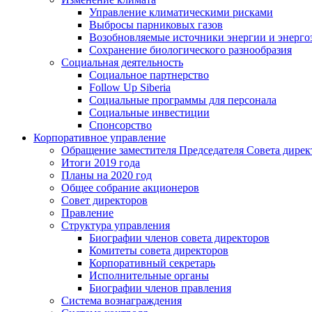
Управление климатическими рисками
Выбросы парниковых газов
Возобновляемые источники энергии и энерго
Сохранение биологического разнообразия
Социальная деятельность
Социальное партнерство
Follow Up Siberia
Социальные программы для персонала
Социальные инвестиции
Спонсорство
Корпоративное управление
Обращение заместителя Председателя Совета дирек
Итоги 2019 года
Планы на 2020 год
Общее собрание акционеров
Совет директоров
Правление
Структура управления
Биографии членов совета директоров
Комитеты совета директоров
Корпоративный секретарь
Исполнительные органы
Биографии членов правления
Система вознаграждения