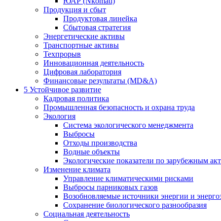
ЮАР (Nkomati)
Продукция и сбыт
Продуктовая линейка
Сбытовая стратегия
Энергетические активы
Транспортные активы
Техпрорыв
Инновационная деятельность
Цифровая лаборатория
Финансовые результаты (MD&A)
5
Устойчивое развитие
Кадровая политика
Промышленная безопасность и охрана труда
Экология
Система экологического менеджмента
Выбросы
Отходы производства
Водные объекты
Экологические показатели по зарубежным ак
Изменение климата
Управление климатическими рисками
Выбросы парниковых газов
Возобновляемые источники энергии и энерго
Сохранение биологического разнообразия
Социальная деятельность