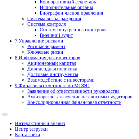
Корпоративный секретарь
Исполнительные органы
Биографии членов правления
Система вознаграждения
Система контроля
Система внутреннего контроля
Внешний аудит
7
Управление рисками
Риск-менеджмент
Ключевые риски
8
Информация для инвесторов
Акционерный капитал
Дивидендная политика
Долговые инструменты
Взаимодействие с инвеcторами
9
Финасовая отчетность по МСФО
Заявление об ответственности руководства
Аудиторское заключение независимых аудиторов
Консолидированная финансовая отчетность
Интерактивный анализ
Центр загрузки
Карта сайта