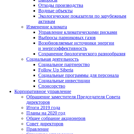
Отходы производства
Водные объекты
Экологические показатели по зарубежным
активам
Изменение климата
Управление климатическими рисками
Выбросы парниковых газов
Возобновляемые источники энергии
и энергоэффективность
Сохранение биологического разнообразия
Социальная деятельность
Социальное партнерство
Follow Up Siberia
Социальные программы для персонала
Социальные инвестиции
Спонсорство
Корпоративное управление
Обращение заместителя Председателя Совета
директоров
Итоги 2019 года
Планы на 2020 год
Общее собрание акционеров
Совет директоров
Правление