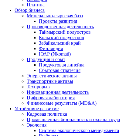
Платина
Обзор бизнеса
Минерально-сырьевая база
Проекты развития
Производственная деятельность
Таймырский полуостров
Кольский полуостров
Забайкальский край
Финляндия
ЮАР (Nkomati)
Продукция и сбыт
Продуктовая линейка
Сбытовая стратегия
Энергетические активы
Транспортные активы
Техпрорыв
Инновационная деятельность
Цифровая лаборатория
Финансовые результаты (MD&A)
Устойчивое развитие
Кадровая политика
Промышленная безопасность и охрана труда
Экология
Система экологического менеджмента
Выбросы