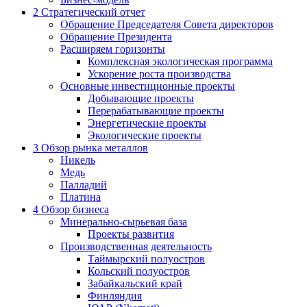
2
Стратегический отчет
Обращение Председателя Совета директоров
Обращение Президента
Расширяем горизонты
Комплексная экологическая программа
Ускорение роста производства
Основные инвестиционные проекты
Добывающие проекты
Перерабатывающие проекты
Энергетические проекты
Экологические проекты
3
Обзор рынка металлов
Никель
Медь
Палладий
Платина
4
Обзор бизнеса
Минерально-сырьевая база
Проекты развития
Производственная деятельность
Таймырский полуостров
Кольский полуостров
Забайкальский край
Финляндия