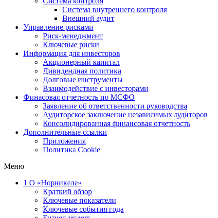
Система контроля
Система внутреннего контроля
Внешний аудит
Управление рисками
Риск-менеджмент
Ключевые риски
Информация для инвесторов
Акционерный капитал
Дивидендная политика
Долговые инструменты
Взаимодействие с инвеcторами
Финасовая отчетность по МСФО
Заявление об ответственности руководства
Аудиторское заключение независимых аудиторов
Консолидированная финансовая отчетность
Дополнительные ссылки
Приложения
Политика Cookie
Меню
1
О «Норникеле»
Краткий обзор
Ключевые показатели
Ключевые события года
Бизнес-модель