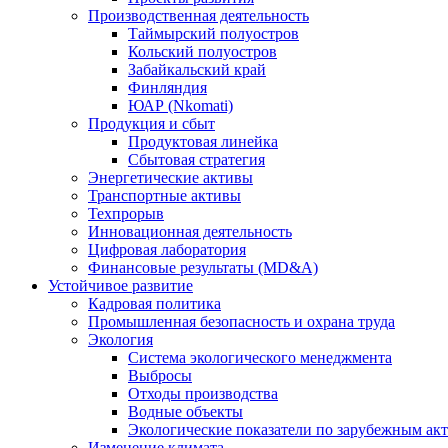
Производственная деятельность
Таймырский полуостров
Кольский полуостров
Забайкальский край
Финляндия
ЮАР (Nkomati)
Продукция и сбыт
Продуктовая линейка
Сбытовая стратегия
Энергетические активы
Транспортные активы
Техпрорыв
Инновационная деятельность
Цифровая лаборатория
Финансовые результаты (MD&A)
Устойчивое развитие
Кадровая политика
Промышленная безопасность и охрана труда
Экология
Система экологического менеджмента
Выбросы
Отходы производства
Водные объекты
Экологические показатели по зарубежным ак
Изменение климата