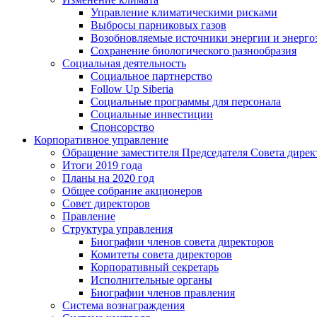
Управление климатическими рисками
Выбросы парниковых газов
Возобновляемые источники энергии и энерго
Сохранение биологического разнообразия
Социальная деятельность
Социальное партнерство
Follow Up Siberia
Социальные программы для персонала
Социальные инвестиции
Спонсорство
Корпоративное управление
Обращение заместителя Председателя Совета дирек
Итоги 2019 года
Планы на 2020 год
Общее собрание акционеров
Совет директоров
Правление
Структура управления
Биографии членов совета директоров
Комитеты совета директоров
Корпоративный секретарь
Исполнительные органы
Биографии членов правления
Система вознаграждения