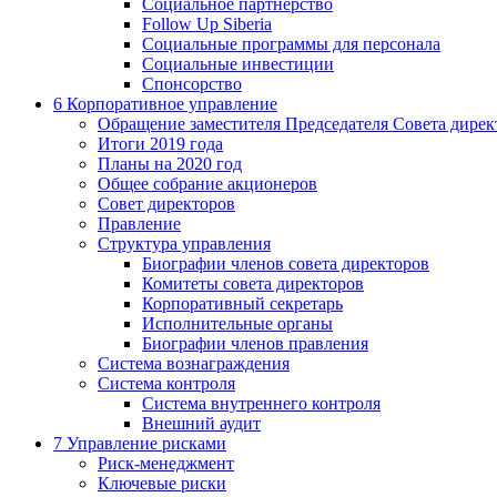
Социальное партнерство
Follow Up Siberia
Социальные программы для персонала
Социальные инвестиции
Спонсорство
6
Корпоративное управление
Обращение заместителя Председателя Совета дирек
Итоги 2019 года
Планы на 2020 год
Общее собрание акционеров
Совет директоров
Правление
Структура управления
Биографии членов совета директоров
Комитеты совета директоров
Корпоративный секретарь
Исполнительные органы
Биографии членов правления
Система вознаграждения
Система контроля
Система внутреннего контроля
Внешний аудит
7
Управление рисками
Риск-менеджмент
Ключевые риски