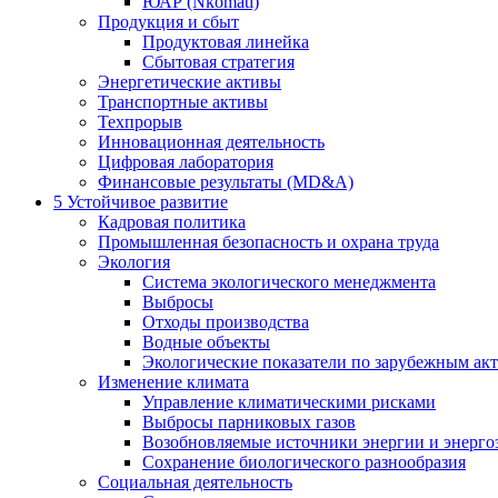
ЮАР (Nkomati)
Продукция и сбыт
Продуктовая линейка
Сбытовая стратегия
Энергетические активы
Транспортные активы
Техпрорыв
Инновационная деятельность
Цифровая лаборатория
Финансовые результаты (MD&A)
5
Устойчивое развитие
Кадровая политика
Промышленная безопасность и охрана труда
Экология
Система экологического менеджмента
Выбросы
Отходы производства
Водные объекты
Экологические показатели по зарубежным ак
Изменение климата
Управление климатическими рисками
Выбросы парниковых газов
Возобновляемые источники энергии и энерго
Сохранение биологического разнообразия
Социальная деятельность