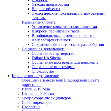
Отходы производства
Водные объекты
Экологические показатели по зарубежным
активам
Изменение климата
Управление климатическими рисками
Выбросы парниковых газов
Возобновляемые источники энергии
и энергоэффективность
Сохранение биологического разнообразия
Социальная деятельность
Социальное партнерство
Follow Up Siberia
Социальные программы для персонала
Социальные инвестиции
Спонсорство
Корпоративное управление
Обращение заместителя Председателя Совета
директоров
Итоги 2019 года
Планы на 2020 год
Общее собрание акционеров
Совет директоров
Правление