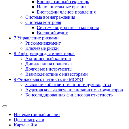
Корпоративный секретарь
Исполнительные органы
Биографии членов правления
Система вознаграждения
Система контроля
Система внутреннего контроля
Внешний аудит
7
Управление рисками
Риск-менеджмент
Ключевые риски
8
Информация для инвесторов
Акционерный капитал
Дивидендная политика
Долговые инструменты
Взаимодействие с инвеcторами
9
Финасовая отчетность по МСФО
Заявление об ответственности руководства
Аудиторское заключение независимых аудиторов
Консолидированная финансовая отчетность
Интерактивный анализ
Центр загрузки
Карта сайта