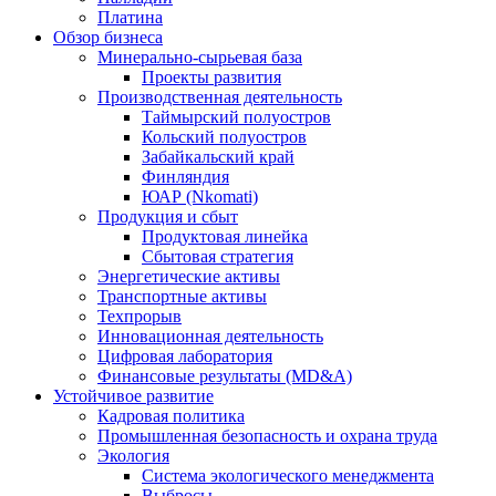
Платина
Обзор бизнеса
Минерально-сырьевая база
Проекты развития
Производственная деятельность
Таймырский полуостров
Кольский полуостров
Забайкальский край
Финляндия
ЮАР (Nkomati)
Продукция и сбыт
Продуктовая линейка
Сбытовая стратегия
Энергетические активы
Транспортные активы
Техпрорыв
Инновационная деятельность
Цифровая лаборатория
Финансовые результаты (MD&A)
Устойчивое развитие
Кадровая политика
Промышленная безопасность и охрана труда
Экология
Система экологического менеджмента
Выбросы