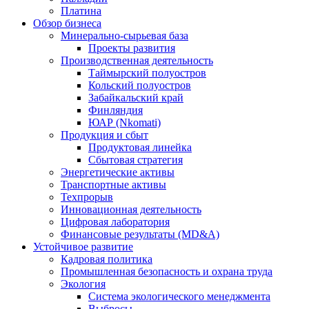
Платина
Обзор бизнеса
Минерально-сырьевая база
Проекты развития
Производственная деятельность
Таймырский полуостров
Кольский полуостров
Забайкальский край
Финляндия
ЮАР (Nkomati)
Продукция и сбыт
Продуктовая линейка
Сбытовая стратегия
Энергетические активы
Транспортные активы
Техпрорыв
Инновационная деятельность
Цифровая лаборатория
Финансовые результаты (MD&A)
Устойчивое развитие
Кадровая политика
Промышленная безопасность и охрана труда
Экология
Система экологического менеджмента
Выбросы