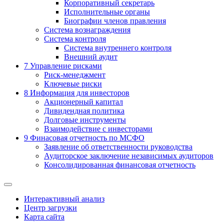
Корпоративный секретарь
Исполнительные органы
Биографии членов правления
Система вознаграждения
Система контроля
Система внутреннего контроля
Внешний аудит
7
Управление рисками
Риск-менеджмент
Ключевые риски
8
Информация для инвесторов
Акционерный капитал
Дивидендная политика
Долговые инструменты
Взаимодействие с инвеcторами
9
Финасовая отчетность по МСФО
Заявление об ответственности руководства
Аудиторское заключение независимых аудиторов
Консолидированная финансовая отчетность
Интерактивный анализ
Центр загрузки
Карта сайта