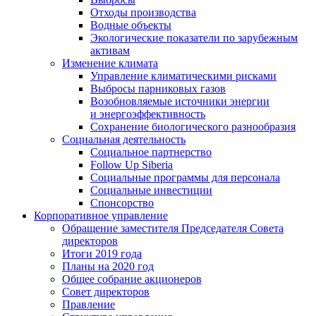
Отходы производства
Водные объекты
Экологические показатели по зарубежным
активам
Изменение климата
Управление климатическими рисками
Выбросы парниковых газов
Возобновляемые источники энергии
и энергоэффективность
Сохранение биологического разнообразия
Социальная деятельность
Социальное партнерство
Follow Up Siberia
Социальные программы для персонала
Социальные инвестиции
Спонсорство
Корпоративное управление
Обращение заместителя Председателя Совета
директоров
Итоги 2019 года
Планы на 2020 год
Общее собрание акционеров
Совет директоров
Правление