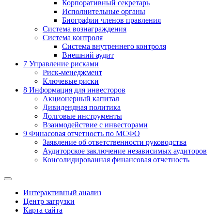
Корпоративный секретарь
Исполнительные органы
Биографии членов правления
Система вознаграждения
Система контроля
Система внутреннего контроля
Внешний аудит
7
Управление рисками
Риск-менеджмент
Ключевые риски
8
Информация для инвесторов
Акционерный капитал
Дивидендная политика
Долговые инструменты
Взаимодействие с инвеcторами
9
Финасовая отчетность по МСФО
Заявление об ответственности руководства
Аудиторское заключение независимых аудиторов
Консолидированная финансовая отчетность
Интерактивный анализ
Центр загрузки
Карта сайта