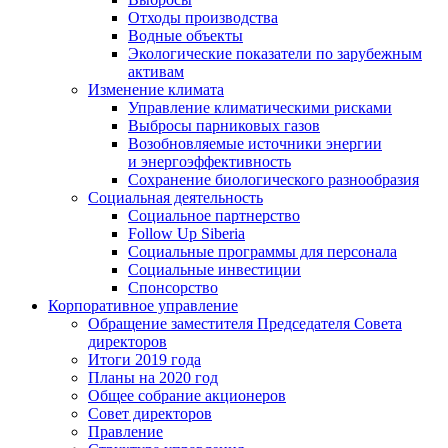
Отходы производства
Водные объекты
Экологические показатели по зарубежным
активам
Изменение климата
Управление климатическими рисками
Выбросы парниковых газов
Возобновляемые источники энергии
и энергоэффективность
Сохранение биологического разнообразия
Социальная деятельность
Социальное партнерство
Follow Up Siberia
Социальные программы для персонала
Социальные инвестиции
Спонсорство
Корпоративное управление
Обращение заместителя Председателя Совета
директоров
Итоги 2019 года
Планы на 2020 год
Общее собрание акционеров
Совет директоров
Правление