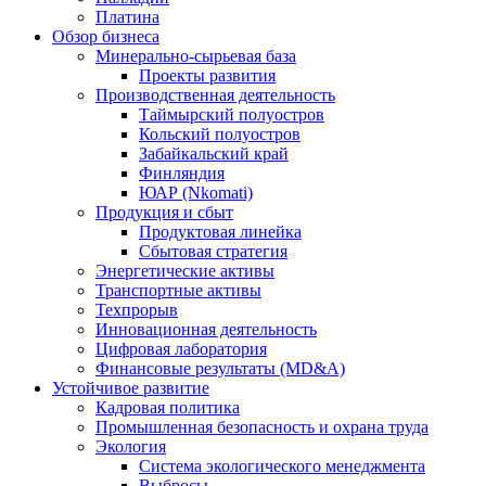
Платина
Обзор бизнеса
Минерально-сырьевая база
Проекты развития
Производственная деятельность
Таймырский полуостров
Кольский полуостров
Забайкальский край
Финляндия
ЮАР (Nkomati)
Продукция и сбыт
Продуктовая линейка
Сбытовая стратегия
Энергетические активы
Транспортные активы
Техпрорыв
Инновационная деятельность
Цифровая лаборатория
Финансовые результаты (MD&A)
Устойчивое развитие
Кадровая политика
Промышленная безопасность и охрана труда
Экология
Система экологического менеджмента
Выбросы