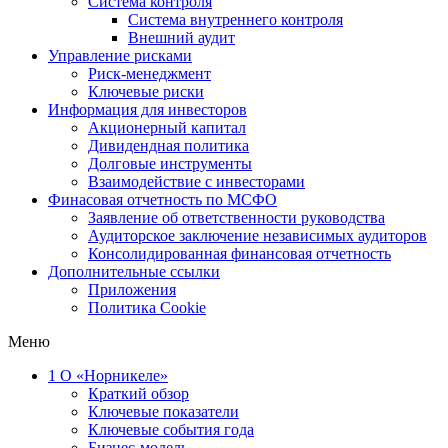
Система контроля
Система внутреннего контроля
Внешний аудит
Управление рисками
Риск-менеджмент
Ключевые риски
Информация для инвесторов
Акционерный капитал
Дивидендная политика
Долговые инструменты
Взаимодействие с инвеcторами
Финасовая отчетность по МСФО
Заявление об ответственности руководства
Аудиторское заключение независимых аудиторов
Консолидированная финансовая отчетность
Дополнительные ссылки
Приложения
Политика Cookie
Меню
1
О «Норникеле»
Краткий обзор
Ключевые показатели
Ключевые события года
Бизнес-модель