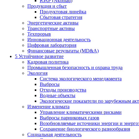
ЮАР (Nkomati)
Продукция и сбыт
Продуктовая линейка
Сбытовая стратегия
Энергетические активы
Транспортные активы
Техпрорыв
Инновационная деятельность
Цифровая лаборатория
Финансовые результаты (MD&A)
5
Устойчивое развитие
Кадровая политика
Промышленная безопасность и охрана труда
Экология
Система экологического менеджмента
Выбросы
Отходы производства
Водные объекты
Экологические показатели по зарубежным ак
Изменение климата
Управление климатическими рисками
Выбросы парниковых газов
Возобновляемые источники энергии и энерго
Сохранение биологического разнообразия
Социальная деятельность