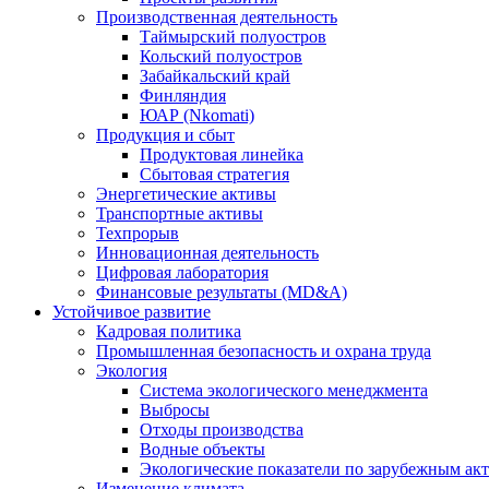
Производственная деятельность
Таймырский полуостров
Кольский полуостров
Забайкальский край
Финляндия
ЮАР (Nkomati)
Продукция и сбыт
Продуктовая линейка
Сбытовая стратегия
Энергетические активы
Транспортные активы
Техпрорыв
Инновационная деятельность
Цифровая лаборатория
Финансовые результаты (MD&A)
Устойчивое развитие
Кадровая политика
Промышленная безопасность и охрана труда
Экология
Система экологического менеджмента
Выбросы
Отходы производства
Водные объекты
Экологические показатели по зарубежным ак
Изменение климата