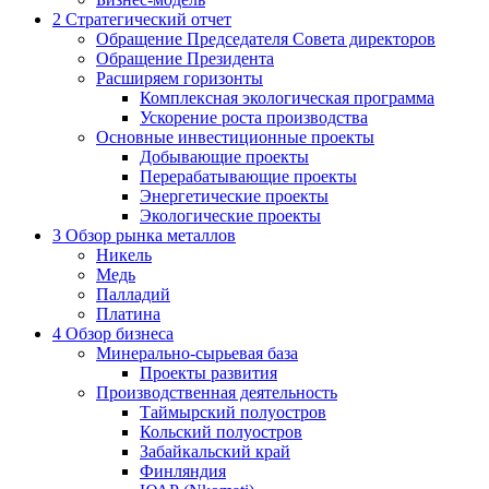
2
Стратегический отчет
Обращение Председателя Совета директоров
Обращение Президента
Расширяем горизонты
Комплексная экологическая программа
Ускорение роста производства
Основные инвестиционные проекты
Добывающие проекты
Перерабатывающие проекты
Энергетические проекты
Экологические проекты
3
Обзор рынка металлов
Никель
Медь
Палладий
Платина
4
Обзор бизнеса
Минерально-сырьевая база
Проекты развития
Производственная деятельность
Таймырский полуостров
Кольский полуостров
Забайкальский край
Финляндия