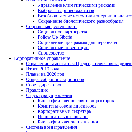
Управление климатическими рисками
Выбросы парниковых газов
Возобновляемые источники энергии и энерго
Сохранение биологического разнообразия
Социальная деятельность
Социальное партнерство
Follow Up Siberia
Социальные программы для персонала
Социальные инвестиции
Спонсорство
Корпоративное управление
Обращение заместителя Председателя Совета дирек
Итоги 2019 года
Планы на 2020 год
Общее собрание акционеров
Совет директоров
Правление
Структура управления
Биографии членов совета директоров
Комитеты совета директоров
Корпоративный секретарь
Исполнительные органы
Биографии членов правления
Система вознаграждения