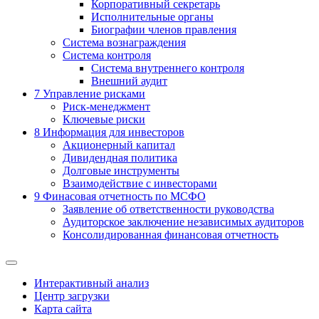
Корпоративный секретарь
Исполнительные органы
Биографии членов правления
Система вознаграждения
Система контроля
Система внутреннего контроля
Внешний аудит
7
Управление рисками
Риск-менеджмент
Ключевые риски
8
Информация для инвесторов
Акционерный капитал
Дивидендная политика
Долговые инструменты
Взаимодействие с инвеcторами
9
Финасовая отчетность по МСФО
Заявление об ответственности руководства
Аудиторское заключение независимых аудиторов
Консолидированная финансовая отчетность
Интерактивный анализ
Центр загрузки
Карта сайта