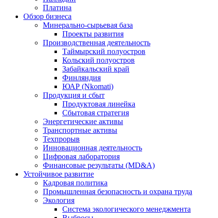
Платина
Обзор бизнеса
Минерально-сырьевая база
Проекты развития
Производственная деятельность
Таймырский полуостров
Кольский полуостров
Забайкальский край
Финляндия
ЮАР (Nkomati)
Продукция и сбыт
Продуктовая линейка
Сбытовая стратегия
Энергетические активы
Транспортные активы
Техпрорыв
Инновационная деятельность
Цифровая лаборатория
Финансовые результаты (MD&A)
Устойчивое развитие
Кадровая политика
Промышленная безопасность и охрана труда
Экология
Система экологического менеджмента
Выбросы