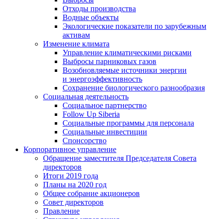
Отходы производства
Водные объекты
Экологические показатели по зарубежным
активам
Изменение климата
Управление климатическими рисками
Выбросы парниковых газов
Возобновляемые источники энергии
и энергоэффективность
Сохранение биологического разнообразия
Социальная деятельность
Социальное партнерство
Follow Up Siberia
Социальные программы для персонала
Социальные инвестиции
Спонсорство
Корпоративное управление
Обращение заместителя Председателя Совета
директоров
Итоги 2019 года
Планы на 2020 год
Общее собрание акционеров
Совет директоров
Правление