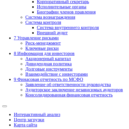
Корпоративный секретарь
Исполнительные органы
Биографии членов правления
Система вознаграждения
Система контроля
Система внутреннего контроля
Внешний аудит
7
Управление рисками
Риск-менеджмент
Ключевые риски
8
Информация для инвесторов
Акционерный капитал
Дивидендная политика
Долговые инструменты
Взаимодействие с инвеcторами
9
Финасовая отчетность по МСФО
Заявление об ответственности руководства
Аудиторское заключение независимых аудиторов
Консолидированная финансовая отчетность
Интерактивный анализ
Центр загрузки
Карта сайта