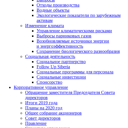
Отходы производства
Водные объекты
Экологические показатели по зарубежным
активам
Изменение климата
Управление климатическими рисками
Выбросы парниковых газов
Возобновляемые источники энергии
и энергоэффективность
Сохранение биологического разнообразия
Социальная деятельность
Социальное партнерство
Follow Up Siberia
Социальные программы для персонала
Социальные инвестиции
Спонсорство
Корпоративное управление
Обращение заместителя Председателя Совета
директоров
Итоги 2019 года
Планы на 2020 год
Общее собрание акционеров
Совет директоров
Правление