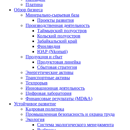
Платина
Обзор бизнеса
Минерально-сырьевая база
Проекты развития
Производственная деятельность
Таймырский полуостров
Кольский полуостров
Забайкальский край
Финляндия
ЮАР (Nkomati)
Продукция и сбыт
Продуктовая линейка
Сбытовая стратегия
Энергетические активы
Транспортные активы
Техпрорыв
Инновационная деятельность
Цифровая лаборатория
Финансовые результаты (MD&A)
Устойчивое развитие
Кадровая политика
Промышленная безопасность и охрана труда
Экология
Система экологического менеджмента
Выбросы