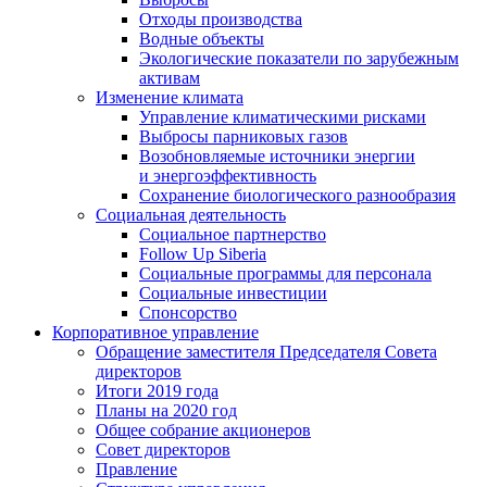
Отходы производства
Водные объекты
Экологические показатели по зарубежным
активам
Изменение климата
Управление климатическими рисками
Выбросы парниковых газов
Возобновляемые источники энергии
и энергоэффективность
Сохранение биологического разнообразия
Социальная деятельность
Социальное партнерство
Follow Up Siberia
Социальные программы для персонала
Социальные инвестиции
Спонсорство
Корпоративное управление
Обращение заместителя Председателя Совета
директоров
Итоги 2019 года
Планы на 2020 год
Общее собрание акционеров
Совет директоров
Правление