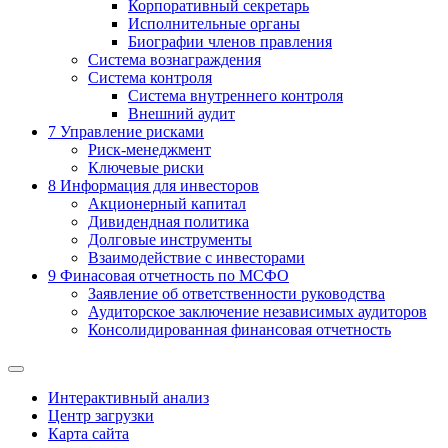
Корпоративный секретарь
Исполнительные органы
Биографии членов правления
Система вознаграждения
Система контроля
Система внутреннего контроля
Внешний аудит
7
Управление рисками
Риск-менеджмент
Ключевые риски
8
Информация для инвесторов
Акционерный капитал
Дивидендная политика
Долговые инструменты
Взаимодействие с инвеcторами
9
Финасовая отчетность по МСФО
Заявление об ответственности руководства
Аудиторское заключение независимых аудиторов
Консолидированная финансовая отчетность
Интерактивный анализ
Центр загрузки
Карта сайта