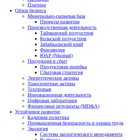
Платина
Обзор бизнеса
Минерально-сырьевая база
Проекты развития
Производственная деятельность
Таймырский полуостров
Кольский полуостров
Забайкальский край
Финляндия
ЮАР (Nkomati)
Продукция и сбыт
Продуктовая линейка
Сбытовая стратегия
Энергетические активы
Транспортные активы
Техпрорыв
Инновационная деятельность
Цифровая лаборатория
Финансовые результаты (MD&A)
Устойчивое развитие
Кадровая политика
Промышленная безопасность и охрана труда
Экология
Система экологического менеджмента
Выбросы