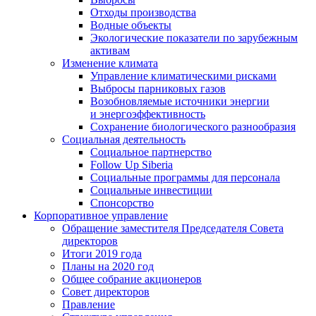
Отходы производства
Водные объекты
Экологические показатели по зарубежным
активам
Изменение климата
Управление климатическими рисками
Выбросы парниковых газов
Возобновляемые источники энергии
и энергоэффективность
Сохранение биологического разнообразия
Социальная деятельность
Социальное партнерство
Follow Up Siberia
Социальные программы для персонала
Социальные инвестиции
Спонсорство
Корпоративное управление
Обращение заместителя Председателя Совета
директоров
Итоги 2019 года
Планы на 2020 год
Общее собрание акционеров
Совет директоров
Правление