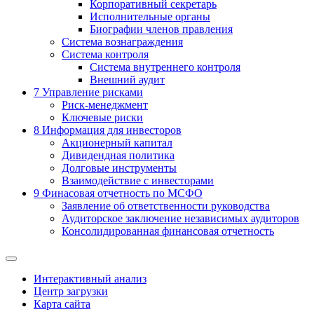
Корпоративный секретарь
Исполнительные органы
Биографии членов правления
Система вознаграждения
Система контроля
Система внутреннего контроля
Внешний аудит
7
Управление рисками
Риск-менеджмент
Ключевые риски
8
Информация для инвесторов
Акционерный капитал
Дивидендная политика
Долговые инструменты
Взаимодействие с инвеcторами
9
Финасовая отчетность по МСФО
Заявление об ответственности руководства
Аудиторское заключение независимых аудиторов
Консолидированная финансовая отчетность
Интерактивный анализ
Центр загрузки
Карта сайта