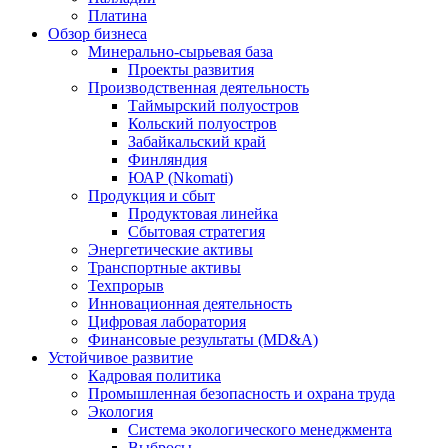
Платина
Обзор бизнеса
Минерально-сырьевая база
Проекты развития
Производственная деятельность
Таймырский полуостров
Кольский полуостров
Забайкальский край
Финляндия
ЮАР (Nkomati)
Продукция и сбыт
Продуктовая линейка
Сбытовая стратегия
Энергетические активы
Транспортные активы
Техпрорыв
Инновационная деятельность
Цифровая лаборатория
Финансовые результаты (MD&A)
Устойчивое развитие
Кадровая политика
Промышленная безопасность и охрана труда
Экология
Система экологического менеджмента
Выбросы