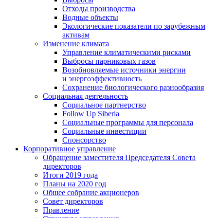
Отходы производства
Водные объекты
Экологические показатели по зарубежным
активам
Изменение климата
Управление климатическими рисками
Выбросы парниковых газов
Возобновляемые источники энергии
и энергоэффективность
Сохранение биологического разнообразия
Социальная деятельность
Социальное партнерство
Follow Up Siberia
Социальные программы для персонала
Социальные инвестиции
Спонсорство
Корпоративное управление
Обращение заместителя Председателя Совета
директоров
Итоги 2019 года
Планы на 2020 год
Общее собрание акционеров
Совет директоров
Правление