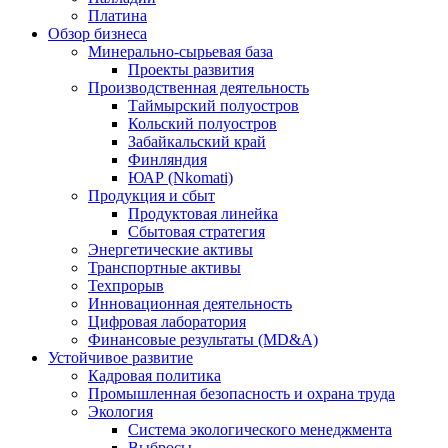
Платина
Обзор бизнеса
Минерально-сырьевая база
Проекты развития
Производственная деятельность
Таймырский полуостров
Кольский полуостров
Забайкальский край
Финляндия
ЮАР (Nkomati)
Продукция и сбыт
Продуктовая линейка
Сбытовая стратегия
Энергетические активы
Транспортные активы
Техпрорыв
Инновационная деятельность
Цифровая лаборатория
Финансовые результаты (MD&A)
Устойчивое развитие
Кадровая политика
Промышленная безопасность и охрана труда
Экология
Система экологического менеджмента
Выбросы