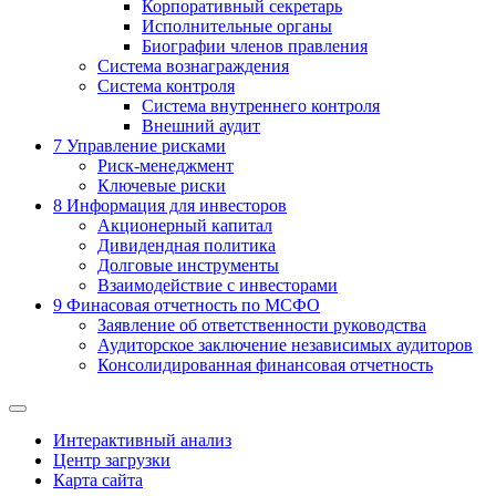
Корпоративный секретарь
Исполнительные органы
Биографии членов правления
Система вознаграждения
Система контроля
Система внутреннего контроля
Внешний аудит
7
Управление рисками
Риск-менеджмент
Ключевые риски
8
Информация для инвесторов
Акционерный капитал
Дивидендная политика
Долговые инструменты
Взаимодействие с инвеcторами
9
Финасовая отчетность по МСФО
Заявление об ответственности руководства
Аудиторское заключение независимых аудиторов
Консолидированная финансовая отчетность
Интерактивный анализ
Центр загрузки
Карта сайта