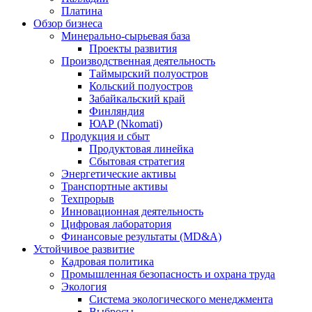
Платина
Обзор бизнеса
Минерально-сырьевая база
Проекты развития
Производственная деятельность
Таймырский полуостров
Кольский полуостров
Забайкальский край
Финляндия
ЮАР (Nkomati)
Продукция и сбыт
Продуктовая линейка
Сбытовая стратегия
Энергетические активы
Транспортные активы
Техпрорыв
Инновационная деятельность
Цифровая лаборатория
Финансовые результаты (MD&A)
Устойчивое развитие
Кадровая политика
Промышленная безопасность и охрана труда
Экология
Система экологического менеджмента
Выбросы