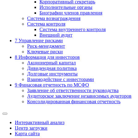
Корпоративный секретарь
Исполнительные органы
Биографии членов правления
Система вознаграждения
Система контроля
Система внутреннего контроля
Внешний аудит
7
Управление рисками
Риск-менеджмент
Ключевые риски
8
Информация для инвесторов
Акционерный капитал
Дивидендная политика
Долговые инструменты
Взаимодействие с инвеcторами
9
Финасовая отчетность по МСФО
Заявление об ответственности руководства
Аудиторское заключение независимых аудиторов
Консолидированная финансовая отчетность
Интерактивный анализ
Центр загрузки
Карта сайта