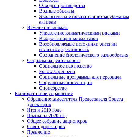
Отходы производства
Водные объекты
Экологические показатели по зарубежным
активам
Изменение климата
Управление климатическими рисками
Выбросы парниковых газов
Возобновляемые источники энергии
и энергоэффективность
Сохранение биологического разнообразия
Социальная деятельность
Социальное партнерство
Follow Up Siberia
Социальные программы для персонала
Социальные инвестиции
Спонсорство
Корпоративное управление
Обращение заместителя Председателя Совета
директоров
Итоги 2019 года
Планы на 2020 год
Общее собрание акционеров
Совет директоров
Правление