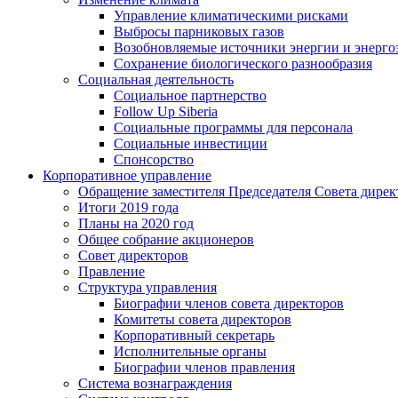
Управление климатическими рисками
Выбросы парниковых газов
Возобновляемые источники энергии и энерго
Сохранение биологического разнообразия
Социальная деятельность
Социальное партнерство
Follow Up Siberia
Социальные программы для персонала
Социальные инвестиции
Спонсорство
Корпоративное управление
Обращение заместителя Председателя Совета дирек
Итоги 2019 года
Планы на 2020 год
Общее собрание акционеров
Совет директоров
Правление
Структура управления
Биографии членов совета директоров
Комитеты совета директоров
Корпоративный секретарь
Исполнительные органы
Биографии членов правления
Система вознаграждения