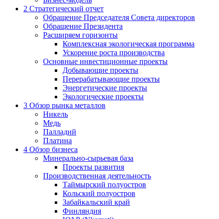
2
Стратегический отчет
Обращение Председателя Совета директоров
Обращение Президента
Расширяем горизонты
Комплексная экологическая программа
Ускорение роста производства
Основные инвестиционные проекты
Добывающие проекты
Перерабатывающие проекты
Энергетические проекты
Экологические проекты
3
Обзор рынка металлов
Никель
Медь
Палладий
Платина
4
Обзор бизнеса
Минерально-сырьевая база
Проекты развития
Производственная деятельность
Таймырский полуостров
Кольский полуостров
Забайкальский край
Финляндия