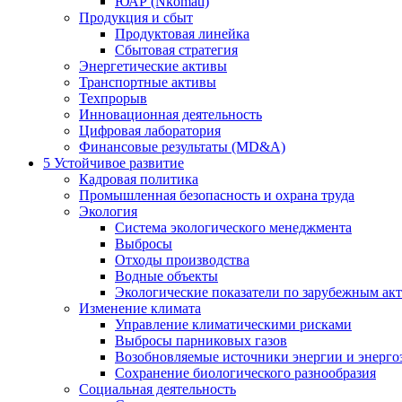
ЮАР (Nkomati)
Продукция и сбыт
Продуктовая линейка
Сбытовая стратегия
Энергетические активы
Транспортные активы
Техпрорыв
Инновационная деятельность
Цифровая лаборатория
Финансовые результаты (MD&A)
5
Устойчивое развитие
Кадровая политика
Промышленная безопасность и охрана труда
Экология
Система экологического менеджмента
Выбросы
Отходы производства
Водные объекты
Экологические показатели по зарубежным ак
Изменение климата
Управление климатическими рисками
Выбросы парниковых газов
Возобновляемые источники энергии и энерго
Сохранение биологического разнообразия
Социальная деятельность