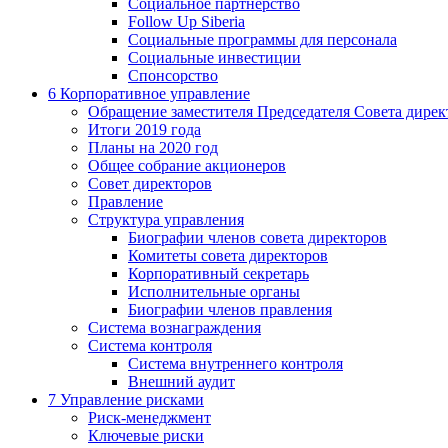
Социальное партнерство
Follow Up Siberia
Социальные программы для персонала
Социальные инвестиции
Спонсорство
6
Корпоративное управление
Обращение заместителя Председателя Совета дирек
Итоги 2019 года
Планы на 2020 год
Общее собрание акционеров
Совет директоров
Правление
Структура управления
Биографии членов совета директоров
Комитеты совета директоров
Корпоративный секретарь
Исполнительные органы
Биографии членов правления
Система вознаграждения
Система контроля
Система внутреннего контроля
Внешний аудит
7
Управление рисками
Риск-менеджмент
Ключевые риски