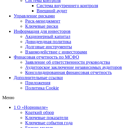
Система контроля
Система внутреннего контроля
Внешний аудит
Управление рисками
Риск-менеджмент
Ключевые риски
Информация для инвесторов
Акционерный капитал
Дивидендная политика
Долговые инструменты
Взаимодействие с инвеcторами
Финасовая отчетность по МСФО
Заявление об ответственности руководства
Аудиторское заключение независимых аудиторов
Консолидированная финансовая отчетность
Дополнительные ссылки
Приложения
Политика Cookie
Меню
1
О «Норникеле»
Краткий обзор
Ключевые показатели
Ключевые события года
Бизнес-модель