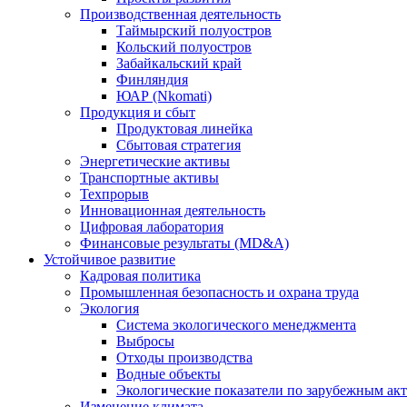
Производственная деятельность
Таймырский полуостров
Кольский полуостров
Забайкальский край
Финляндия
ЮАР (Nkomati)
Продукция и сбыт
Продуктовая линейка
Сбытовая стратегия
Энергетические активы
Транспортные активы
Техпрорыв
Инновационная деятельность
Цифровая лаборатория
Финансовые результаты (MD&A)
Устойчивое развитие
Кадровая политика
Промышленная безопасность и охрана труда
Экология
Система экологического менеджмента
Выбросы
Отходы производства
Водные объекты
Экологические показатели по зарубежным ак
Изменение климата