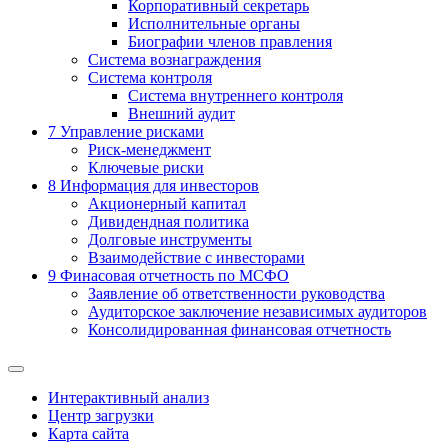
Корпоративный секретарь
Исполнительные органы
Биографии членов правления
Система вознаграждения
Система контроля
Система внутреннего контроля
Внешний аудит
7
Управление рисками
Риск-менеджмент
Ключевые риски
8
Информация для инвесторов
Акционерный капитал
Дивидендная политика
Долговые инструменты
Взаимодействие с инвеcторами
9
Финасовая отчетность по МСФО
Заявление об ответственности руководства
Аудиторское заключение независимых аудиторов
Консолидированная финансовая отчетность
Интерактивный анализ
Центр загрузки
Карта сайта