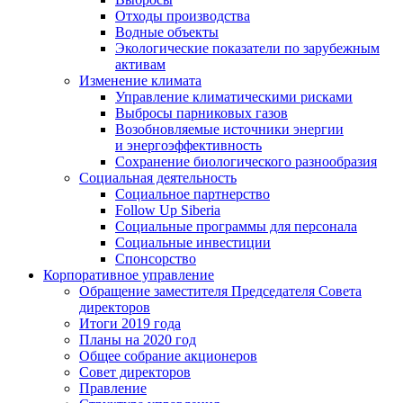
Отходы производства
Водные объекты
Экологические показатели по зарубежным
активам
Изменение климата
Управление климатическими рисками
Выбросы парниковых газов
Возобновляемые источники энергии
и энергоэффективность
Сохранение биологического разнообразия
Социальная деятельность
Социальное партнерство
Follow Up Siberia
Социальные программы для персонала
Социальные инвестиции
Спонсорство
Корпоративное управление
Обращение заместителя Председателя Совета
директоров
Итоги 2019 года
Планы на 2020 год
Общее собрание акционеров
Совет директоров
Правление