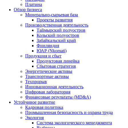
Платина
Обзор бизнеса
Минерально-сырьевая база
Проекты развития
Производственная деятельность
Таймырский полуостров
Кольский полуостров
Забайкальский край
Финляндия
ЮАР (Nkomati)
Продукция и сбыт
Продуктовая линейка
Сбытовая стратегия
Энергетические активы
Транспортные активы
Техпрорыв
Инновационная деятельность
Цифровая лаборатория
Финансовые результаты (MD&A)
Устойчивое развитие
Кадровая политика
Промышленная безопасность и охрана труда
Экология
Система экологического менеджмента
Выбросы