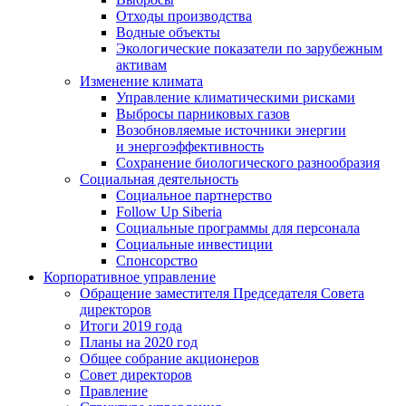
Отходы производства
Водные объекты
Экологические показатели по зарубежным
активам
Изменение климата
Управление климатическими рисками
Выбросы парниковых газов
Возобновляемые источники энергии
и энергоэффективность
Сохранение биологического разнообразия
Социальная деятельность
Социальное партнерство
Follow Up Siberia
Социальные программы для персонала
Социальные инвестиции
Спонсорство
Корпоративное управление
Обращение заместителя Председателя Совета
директоров
Итоги 2019 года
Планы на 2020 год
Общее собрание акционеров
Совет директоров
Правление