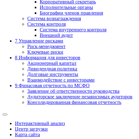
Корпоративный секретарь
Исполнительные органы
Биографии членов правления
Система вознаграждения
Система контроля
Система внутреннего контроля
Внешний аудит
7
Управление рисками
Риск-менеджмент
Ключевые риски
8
Информация для инвесторов
Акционерный капитал
Дивидендная политика
Долговые инструменты
Взаимодействие с инвеcторами
9
Финасовая отчетность по МСФО
Заявление об ответственности руководства
Аудиторское заключение независимых аудиторов
Консолидированная финансовая отчетность
Интерактивный анализ
Центр загрузки
Карта сайта