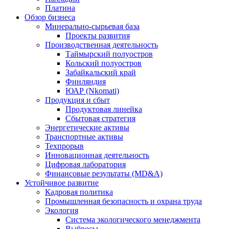
Платина
Обзор бизнеса
Минерально-сырьевая база
Проекты развития
Производственная деятельность
Таймырский полуостров
Кольский полуостров
Забайкальский край
Финляндия
ЮАР (Nkomati)
Продукция и сбыт
Продуктовая линейка
Сбытовая стратегия
Энергетические активы
Транспортные активы
Техпрорыв
Инновационная деятельность
Цифровая лаборатория
Финансовые результаты (MD&A)
Устойчивое развитие
Кадровая политика
Промышленная безопасность и охрана труда
Экология
Система экологического менеджмента
Выбросы