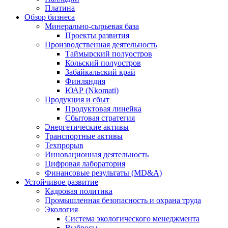
Платина
Обзор бизнеса
Минерально-сырьевая база
Проекты развития
Производственная деятельность
Таймырский полуостров
Кольский полуостров
Забайкальский край
Финляндия
ЮАР (Nkomati)
Продукция и сбыт
Продуктовая линейка
Сбытовая стратегия
Энергетические активы
Транспортные активы
Техпрорыв
Инновационная деятельность
Цифровая лаборатория
Финансовые результаты (MD&A)
Устойчивое развитие
Кадровая политика
Промышленная безопасность и охрана труда
Экология
Система экологического менеджмента
Выбросы