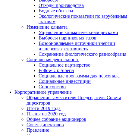
Отходы производства
Водные объекты
Экологические показатели по зарубежным
активам
Изменение климата
Управление климатическими рисками
Выбросы парниковых газов
Возобновляемые источники энергии
и энергоэффективность
Сохранение биологического разнообразия
Социальная деятельность
Социальное партнерство
Follow Up Siberia
Социальные программы для персонала
Социальные инвестиции
Спонсорство
Корпоративное управление
Обращение заместителя Председателя Совета
директоров
Итоги 2019 года
Планы на 2020 год
Общее собрание акционеров
Совет директоров
Правление