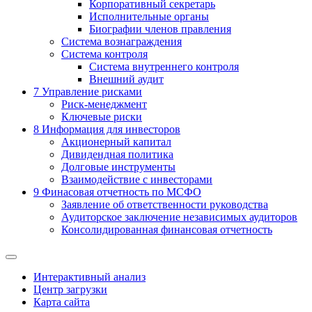
Корпоративный секретарь
Исполнительные органы
Биографии членов правления
Система вознаграждения
Система контроля
Система внутреннего контроля
Внешний аудит
7
Управление рисками
Риск-менеджмент
Ключевые риски
8
Информация для инвесторов
Акционерный капитал
Дивидендная политика
Долговые инструменты
Взаимодействие с инвеcторами
9
Финасовая отчетность по МСФО
Заявление об ответственности руководства
Аудиторское заключение независимых аудиторов
Консолидированная финансовая отчетность
Интерактивный анализ
Центр загрузки
Карта сайта