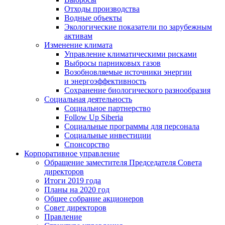
Отходы производства
Водные объекты
Экологические показатели по зарубежным
активам
Изменение климата
Управление климатическими рисками
Выбросы парниковых газов
Возобновляемые источники энергии
и энергоэффективность
Сохранение биологического разнообразия
Социальная деятельность
Социальное партнерство
Follow Up Siberia
Социальные программы для персонала
Социальные инвестиции
Спонсорство
Корпоративное управление
Обращение заместителя Председателя Совета
директоров
Итоги 2019 года
Планы на 2020 год
Общее собрание акционеров
Совет директоров
Правление