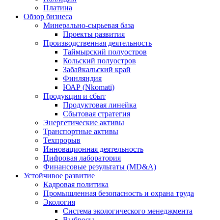
Платина
Обзор бизнеса
Минерально-сырьевая база
Проекты развития
Производственная деятельность
Таймырский полуостров
Кольский полуостров
Забайкальский край
Финляндия
ЮАР (Nkomati)
Продукция и сбыт
Продуктовая линейка
Сбытовая стратегия
Энергетические активы
Транспортные активы
Техпрорыв
Инновационная деятельность
Цифровая лаборатория
Финансовые результаты (MD&A)
Устойчивое развитие
Кадровая политика
Промышленная безопасность и охрана труда
Экология
Система экологического менеджмента
Выбросы