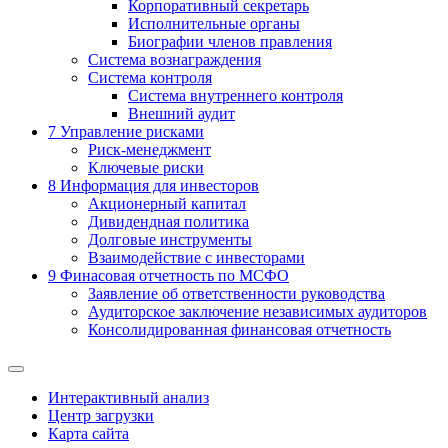
Корпоративный секретарь
Исполнительные органы
Биографии членов правления
Система вознаграждения
Система контроля
Система внутреннего контроля
Внешний аудит
7
Управление рисками
Риск-менеджмент
Ключевые риски
8
Информация для инвесторов
Акционерный капитал
Дивидендная политика
Долговые инструменты
Взаимодействие с инвеcторами
9
Финасовая отчетность по МСФО
Заявление об ответственности руководства
Аудиторское заключение независимых аудиторов
Консолидированная финансовая отчетность
Интерактивный анализ
Центр загрузки
Карта сайта